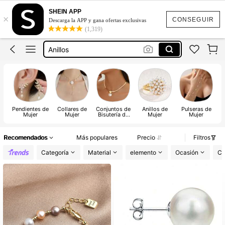
Collares
SHEIN APP
×
Aretes
CONSEGUIR
Descarga la APP y gana ofertas exclusivas
(1,319)
Anillos
Pulseras
Aretes Aceroinoxidable
Collares
Aretes
Pendientes de
Collares de
Conjuntos de
Anillos de
Pulseras de
Mujer
Mujer
Bisutería de
Mujer
Mujer
m
Mujer
Recomendados
Más populares
Precio
Filtros
Categoría
Material
elemento
Ocasión
Co