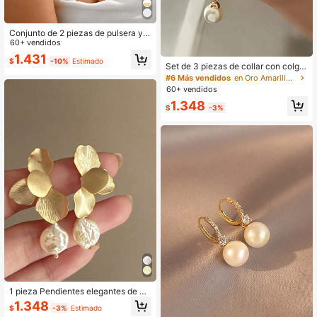
Conjunto de 2 piezas de pulsera y c
ollar de doble capa con corazón de
60+ vendidos
perlas falsas y cadena hecha a man
1.431
$
-10%
Estimado
o para mujeres
Set de 3 piezas de collar con colga
nte de perla y aretes de lujo
#6 Más vendidos
en Oro Amarillo Conjuntos de joyas para mujer
60+ vendidos
1.348
$
-3%
1 pieza Pendientes elegantes de es
tilo francés de diseño versátil y de a
1.348
$
-3%
Estimado
lta gama con flor, perla y borla retro