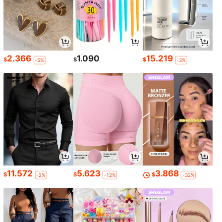
2.366
1.090
15.219
$
$
$
-5%
-3%
11.572
5.623
3.868
$
$
$
-2%
-12%
-32%