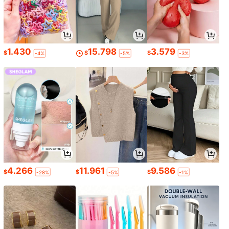
1.430
15.798
3.579
$
$
$
-4%
-5%
-3%
4.266
11.961
9.586
$
$
$
-28%
-5%
-1%