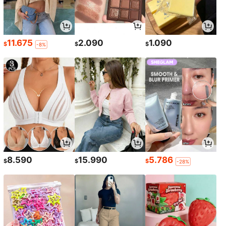
11.675
2.090
1.090
$
$
$
-8%
8.590
15.990
5.786
$
$
$
-28%