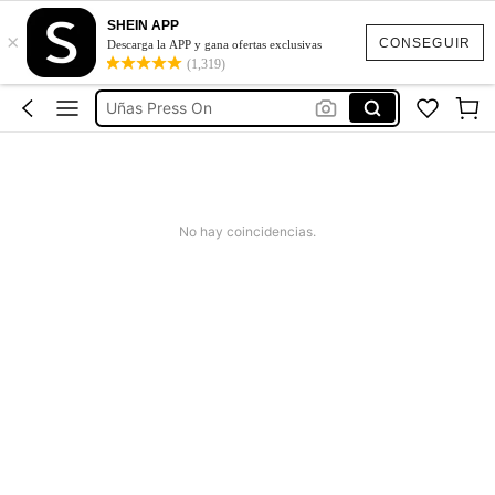
SHEIN APP
×
Cosas Para Uñas
CONSEGUIR
Descarga la APP y gana ofertas exclusivas
(1,319)
Uñas
Uñas Press On
Uñas Postizas Decoradas
Uñas Materiales
Cosas Para Uñas
No hay coincidencias.
Uñas