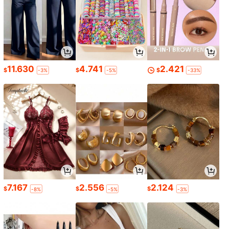
11.630
4.741
2.421
$
$
$
-3%
-5%
-33%
7.167
2.556
2.124
$
$
$
-8%
-5%
-3%