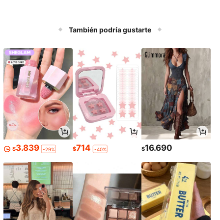
También podría gustarte
3.839
714
16.690
$
$
$
-29%
-40%