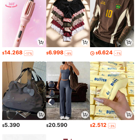
14.268
6.998
6.624
$
$
$
-17%
-9%
-7%
5.390
20.590
2.512
$
$
$
-3%