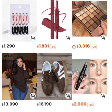
1.290
1.831
3.316
$
$
$
-8%
-2%
13.990
16.190
2.006
$
$
$
-4%