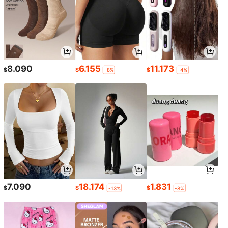
8.090
6.155
11.173
$
$
$
-8%
-4%
7.090
18.174
1.831
$
$
$
-13%
-8%