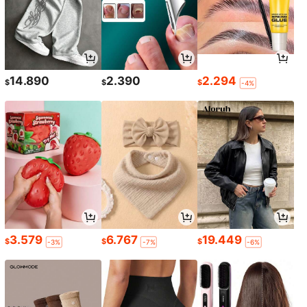
14.890
2.390
2.294
$
$
$
-4%
3.579
6.767
19.449
$
$
$
-3%
-7%
-6%