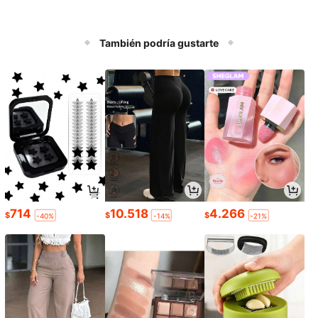
También podría gustarte
714
10.518
4.266
$
$
$
-40%
-14%
-21%