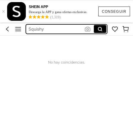
SHEIN APP
×
Jeans Mujer
CONSEGUIR
Descarga la APP y gana ofertas exclusivas
(1,319)
Squishies
Squishy
Vestidos Elegantes Para Fiesta
Poleras Mujer
Jeans Mujer
No hay coincidencias.
Squishies