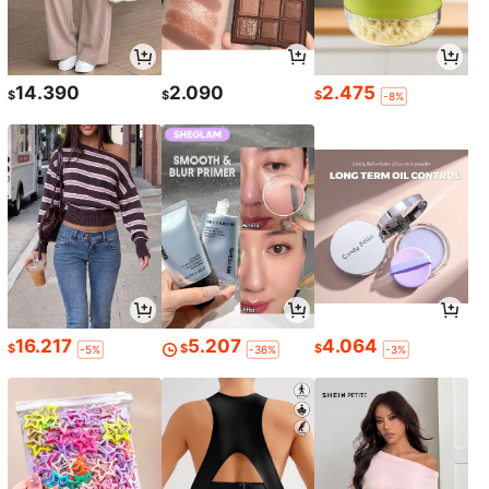
14.390
2.090
2.475
$
$
$
-8%
16.217
5.207
4.064
$
$
$
-5%
-36%
-3%