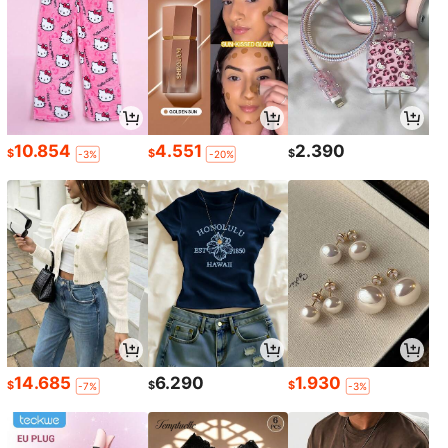
10.854
4.551
2.390
$
$
$
-3%
-20%
14.685
6.290
1.930
$
$
$
-7%
-3%