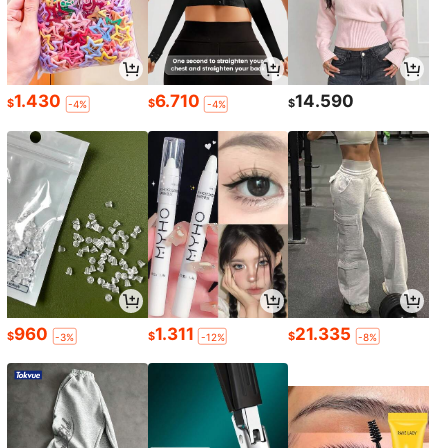
1.430
6.710
14.590
$
$
$
-4%
-4%
960
1.311
21.335
$
$
$
-3%
-12%
-8%