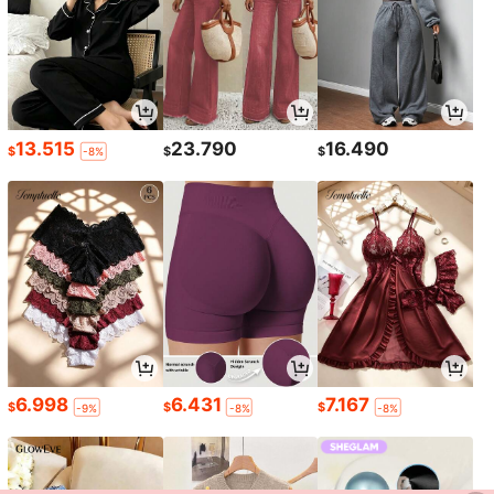
13.515
23.790
16.490
$
$
$
-8%
6.998
6.431
7.167
$
$
$
-9%
-8%
-8%