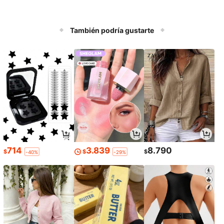
También podría gustarte
714
3.839
8.790
$
$
$
-40%
-29%