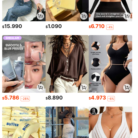
15.990
1.090
6.710
$
$
$
-4%
5.786
8.890
4.973
$
$
$
-28%
-6%