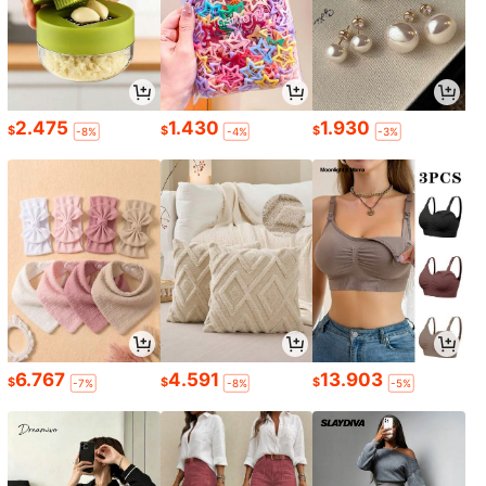
2.475
1.430
1.930
$
$
$
-8%
-4%
-3%
6.767
4.591
13.903
$
$
$
-7%
-8%
-5%