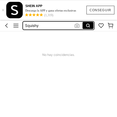
SHEIN APP
×
Jeans Mujer
CONSEGUIR
Descarga la APP y gana ofertas exclusivas
(1,319)
Squishies
Squishy
Vestidos Elegantes Para Fiesta
Poleras Mujer
Jeans Mujer
No hay coincidencias.
Squishies