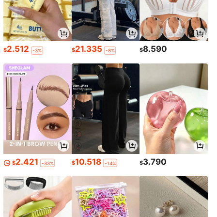
2.512
21.335
8.590
$
$
$
-3%
-8%
2.421
10.518
3.790
$
$
$
-33%
-14%