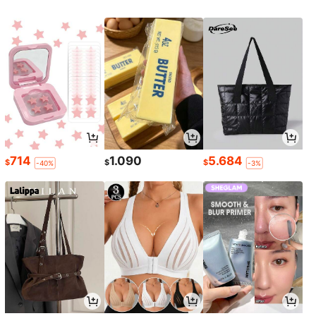
714
1.090
5.684
$
$
$
-40%
-3%