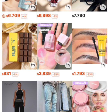
6.709
6.998
7.790
$
$
$
-4%
-9%
931
3.839
1.793
$
$
$
-6%
-29%
-25%