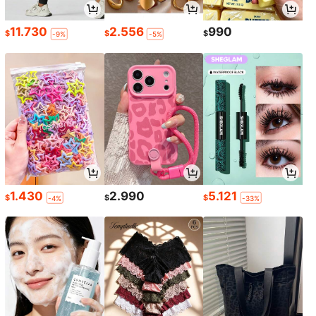
11.730
2.556
990
$
$
$
-9%
-5%
1.430
2.990
5.121
$
$
$
-4%
-33%