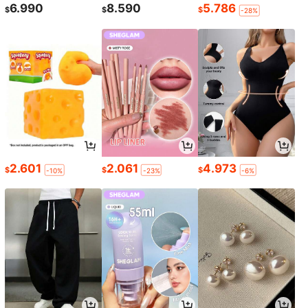
6.990
8.590
5.786
$
$
$
-28%
2.601
2.061
4.973
$
$
$
-10%
-23%
-6%