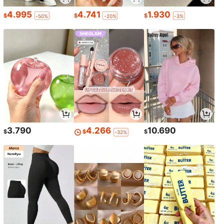
4.995
4.741
1.930
$
$
$
-50%
-20%
-3%
3.790
4.266
10.690
$
$
$
-32%