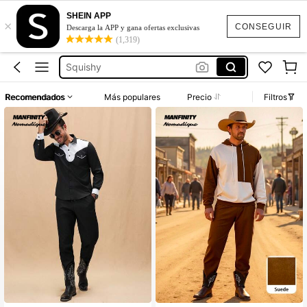
SHEIN APP
×
Jeans Mujer
CONSEGUIR
Descarga la APP y gana ofertas exclusivas
(1,319)
Squishies
Squishy
Vestidos Elegantes Para Fiesta
Recomendados
Más populares
Precio
Filtros
Poleras Mujer
Jeans Mujer
Squishies