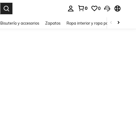
0
0
a. Press Enter to select.
Bisutería y accesorios
Zapatos
Ropa interior y ropa para dormir
Ho