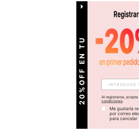
O
2
0
%
O
F
F
E
N
T
U
P
R
I
M
E
R
P
E
D
I
D
Al registrarse, acept
condiciones
.
Me gustaría re
por correo el
para cancelar 