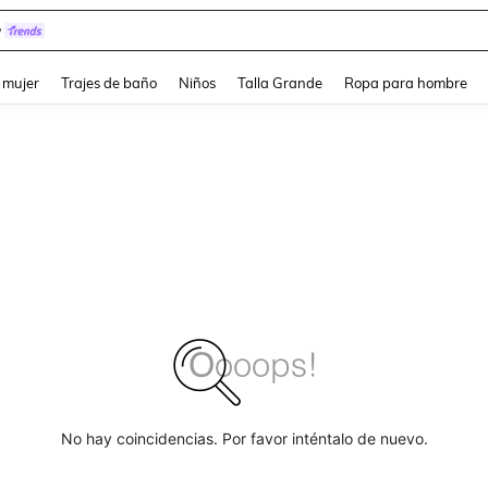
y
and down arrow keys to navigate search Búsqueda reciente and Busca y Encuentr
 mujer
Trajes de baño
Niños
Talla Grande
Ropa para hombre
No hay coincidencias. Por favor inténtalo de nuevo.