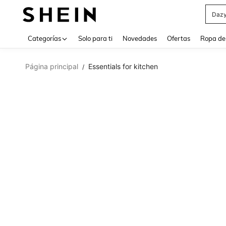
Daz
Use up 
Categorías
Solo para ti
Novedades
Ofertas
Ropa de
Página principal
Essentials for kitchen
/