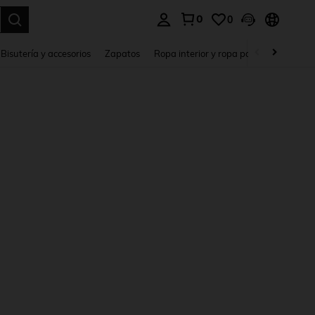
0
0
a. Press Enter to select.
Bisutería y accesorios
Zapatos
Ropa interior y ropa para dormir
Ho