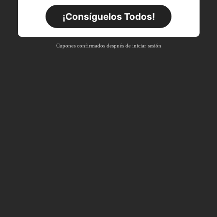
Por tiempo limitado
Pedidos de +$27.936
¡Consíguelos Todos!
Nuevo usuario
63
%DE
Cupón de producto
Cupones confirmados después de iniciar sesión
DESCUENTO
Límite de $36.316
Por tiempo limitado
Pedidos de +$37.248
Nuevo usuario
50
%DE
Cupón de producto
DESCUENTO
Límite de $49.353
Por tiempo limitado
Pedidos de +$55.871