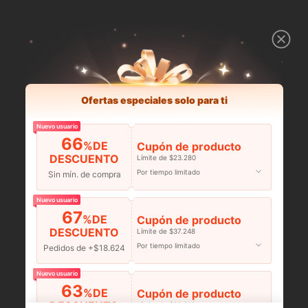
Ofertas especiales solo para ti
Nuevo usuario
66
%DE
Cupón de producto
DESCUENTO
Límite de $23.280
Por tiempo limitado
Sin mín. de compra
Nuevo usuario
67
%DE
Cupón de producto
DESCUENTO
Límite de $37.248
Por tiempo limitado
Pedidos de +$18.624
Nuevo usuario
63
%DE
Cupón de producto
DESCUENTO
Límite de $36.316