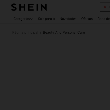
J
Use up 
Categorías
Solo para ti
Novedades
Ofertas
Ropa de
Página principal
Beauty And Personal Care
/