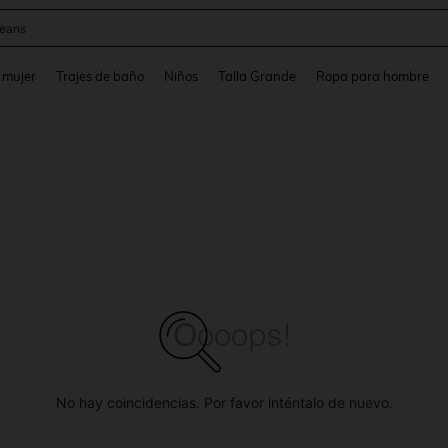
eans
and down arrow keys to navigate search Búsqueda reciente and Busca y Encuentr
 mujer
Trajes de baño
Niños
Talla Grande
Ropa para hombre
No hay coincidencias. Por favor inténtalo de nuevo.