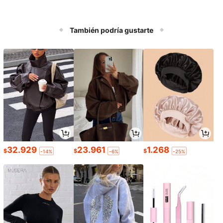
También podría gustarte
32.929
23.961
1.268
$
$
$
-14%
-6%
-25%