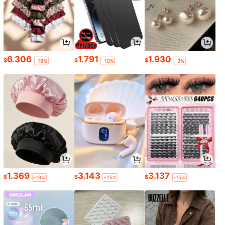
6.306
1.791
1.930
$
$
$
-18%
-10%
-3%
1.369
3.143
3.137
$
$
$
-19%
-25%
-15%