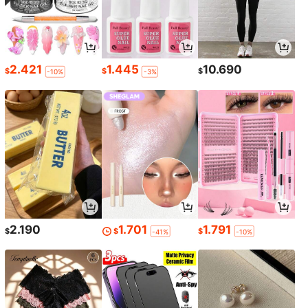
2.421
1.445
10.690
$
$
$
-10%
-3%
2.190
1.701
1.791
$
$
$
-41%
-10%