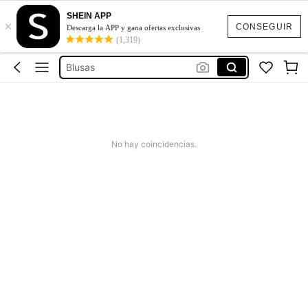
SHEIN APP
×
Blusas Bonitas
CONSEGUIR
Descarga la APP y gana ofertas exclusivas
(1,319)
Vestidos
Blusas
Conjunto De 2 Piezas Para Mujer
Traje De Baño Mujer
Blusas Bonitas
No hay coincidencias.
Vestidos