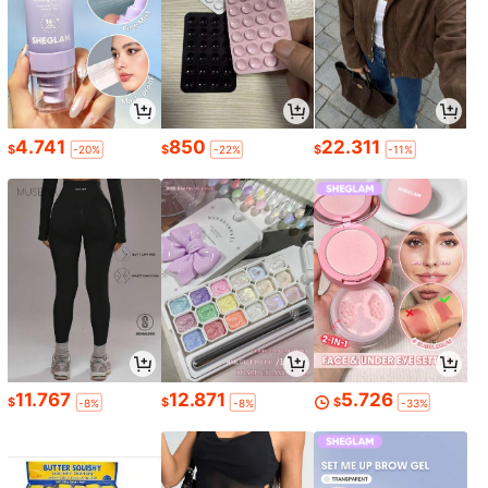
4.741
850
22.311
$
$
$
-20%
-22%
-11%
11.767
12.871
5.726
$
$
$
-8%
-8%
-33%