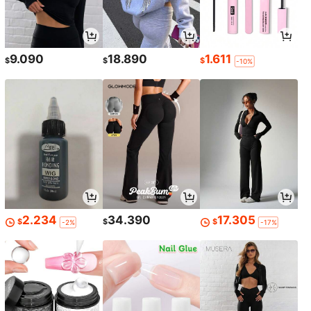
9.090
18.890
1.611
$
$
$
-10%
2.234
34.390
17.305
$
$
$
-2%
-17%