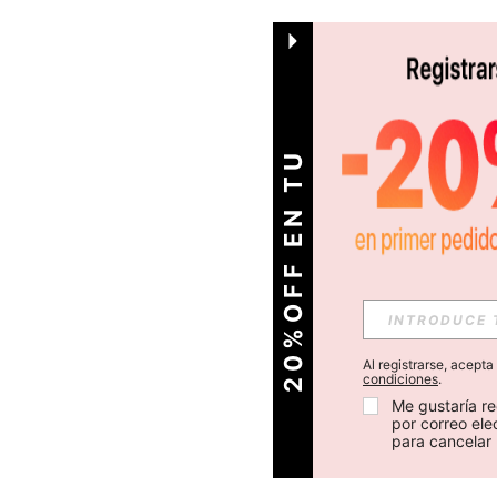
O
2
0
%
O
F
F
E
N
T
U
P
R
I
M
E
R
P
E
D
I
D
Al registrarse, acept
condiciones
.
Me gustaría re
por correo el
para cancelar 