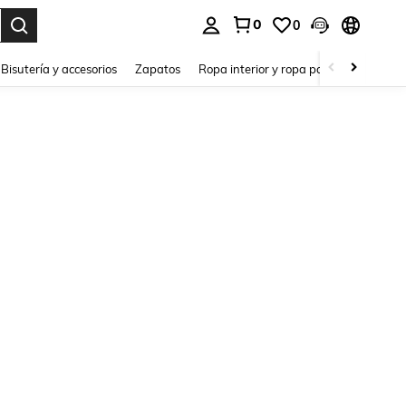
0
0
a. Press Enter to select.
Bisutería y accesorios
Zapatos
Ropa interior y ropa para dormir
Ho