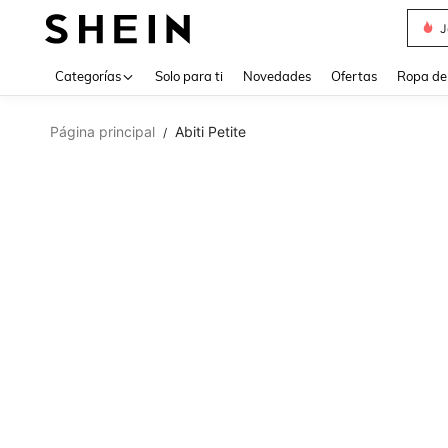
J
Use up 
Categorías
Solo para ti
Novedades
Ofertas
Ropa de
Página principal
Abiti Petite
/