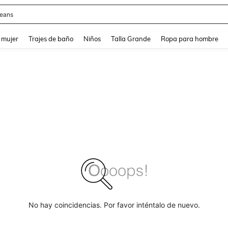
eans
and down arrow keys to navigate search Búsqueda reciente and Busca y Encuentr
 mujer
Trajes de baño
Niños
Talla Grande
Ropa para hombre
No hay coincidencias. Por favor inténtalo de nuevo.