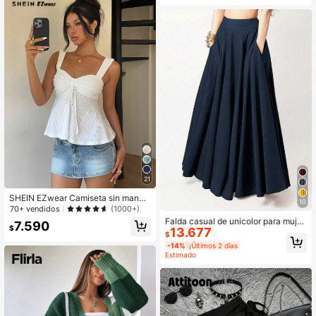
21
SHEIN EZwear Camiseta sin manga
10
s casual de mujer con cordón delan
70+ vendidos
(1000+)
tero en color blanco
Falda casual de unicolor para mujer,
7.590
$
13.677
verano y primavera
$
-14%
¡Últimos 2 días
Estimado