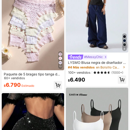
8
#MessyChic
LYSMO Blusa negra de diseñador d
e moda de verano para mujer
10
#4 Más vendidos
en Bolsillo Camisetas sin mangas y camisetas sin m
100+ vendidos
(1000+)
Paquete de 5 bragas tipo tanga de
mujer con encaje y parches, de tiro
60+ vendidos
6.490
$
bajo, suaves, cómodas, transpirable
6.790
$
Estimado
s, adecuadas para yoga, deportes y
uso diario