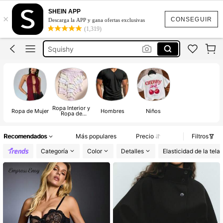
Jeans Mujer
SHEIN APP
×
Squishies
CONSEGUIR
Descarga la APP y gana ofertas exclusivas
(1,319)
Squishy
Vestidos Elegantes Para Fiesta
Poleras Mujer
Jeans Mujer
Squishies
Ropa Interior y
Ropa de Mujer
Hombres
Niños
Ropa de
Dormir
Recomendados
Más populares
Precio
Filtros
Categoría
Color
Detalles
Elasticidad de la tela