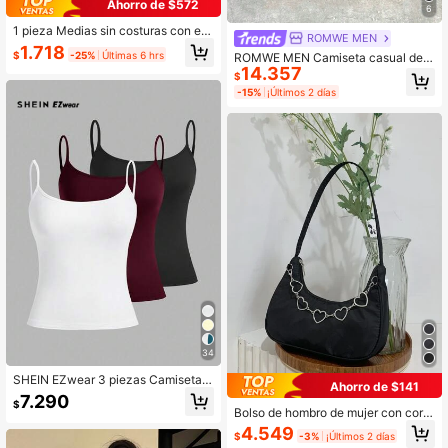
Ahorro de $572
6
1 pieza Medias sin costuras con est
ROMWE MEN
ampado floral burdeos, pantimedia t
1.718
$
-25%
Últimas 6 hrs
ROMWE MEN Camiseta casual de
ransparente con diseño calado, esti
14.357
manga larga con estampado de estr
lo dulce y sexy para chica
$
ella de color contrastante y parches
-15%
¡Últimos 2 días
para hombre, otoño
34
SHEIN EZwear 3 piezas Camisetas
Ahorro de $141
de tirantes cortas y sexys para muje
7.290
$
r, apropiadas para el verano
Bolso de hombro de mujer con corre
a en forma de cadena de corazón y
4.549
$
-3%
¡Últimos 2 días
diseño de media luna