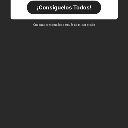
Por tiempo limitado
Pedidos de +$27.936
¡Consíguelos Todos!
Nuevo usuario
63
%DE
Cupón de producto
Cupones confirmados después de iniciar sesión
DESCUENTO
Límite de $36.316
Por tiempo limitado
Pedidos de +$37.248
Nuevo usuario
50
%DE
Cupón de producto
DESCUENTO
Límite de $49.353
Por tiempo limitado
Pedidos de +$55.871