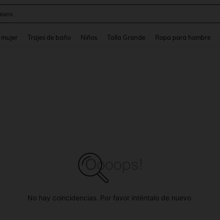
y
and down arrow keys to navigate search Búsqueda reciente and Busca y Encuentr
 mujer
Trajes de baño
Niños
Talla Grande
Ropa para hombre
No hay coincidencias. Por favor inténtalo de nuevo.