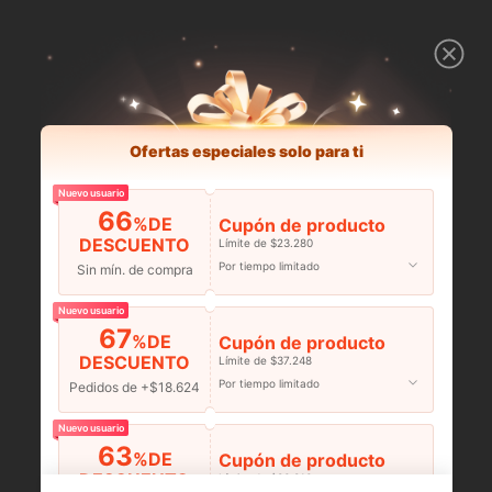
Ofertas especiales solo para ti
Nuevo usuario
66
%DE
Cupón de producto
DESCUENTO
Límite de $23.280
Por tiempo limitado
Sin mín. de compra
Nuevo usuario
67
%DE
Cupón de producto
DESCUENTO
Límite de $37.248
Por tiempo limitado
Pedidos de +$18.624
Nuevo usuario
63
%DE
Cupón de producto
DESCUENTO
Límite de $36.316