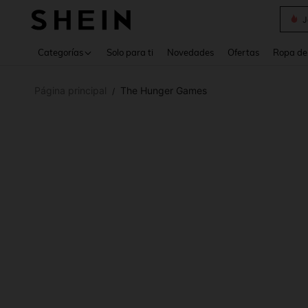
Daz
Use up 
Categorías
Solo para ti
Novedades
Ofertas
Ropa de
Página principal
The Hunger Games
/