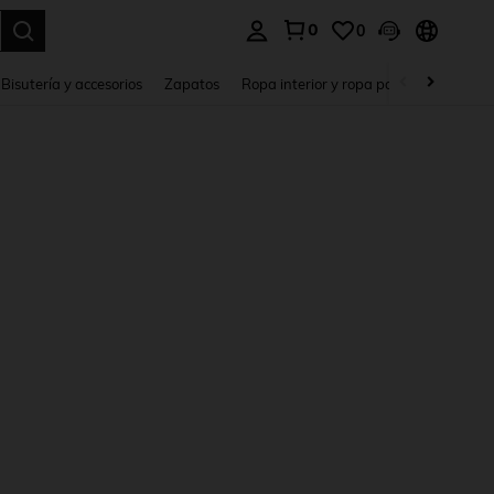
0
0
a. Press Enter to select.
Bisutería y accesorios
Zapatos
Ropa interior y ropa para dormir
Ho