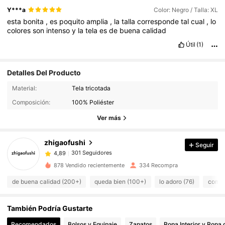
Y***a
Color: Negro / Talla: XL
esta
bonita
,
es
poquito
amplia
,
la
talla
corresponde
tal
cual
,
lo
colores
son
intenso
y
la
tela
es
de
buena
calidad
Útil
(1)
Detalles Del Producto
301 Seguidores
4,89
Material:
Tela tricotada
301 Seguidores
4,89
Composición:
100% Poliéster
301 Seguidores
4,89
Ver más
301 Seguidores
4,89
zhigaofushi
Seguir
301 Seguidores
4,89
n***1
seguido
Hace 1 día
301 Seguidores
4,89
878 Vendido recientemente
334 Recompra
301 Seguidores
4,89
de buena calidad (200+)
queda bien (100+)
lo adoro (76)
como e
301 Seguidores
4,89
También Podría Gustarte
301 Seguidores
4,89
301 Seguidores
4,89
Recomendados
Bolsos y Equipaje
Zapatos
Ropa Interior y Ropa