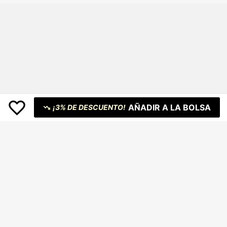
deportiva personalizada para homb
res, conjunto de rendimiento de 2 pi
ezas
AÑADIR A LA BOLSA
¡3% DE DESCUENTO!