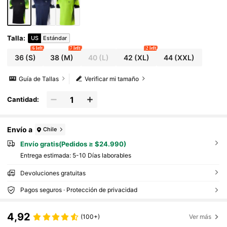
Talla
:
US
Estándar
6 left
7 left
2 left
36
(S)
38
(M)
40
(L)
42
(XL)
44
(XXL)
Guía de Tallas
Verificar mi tamaño
Cantidad:
Envío a
Chile
Envío gratis(Pedidos ≥ $24.990)
Entrega estimada:
5-10 Días laborables
Devoluciones gratuitas
Pagos seguros · Protección de privacidad
4,92
(100+)
Ver más