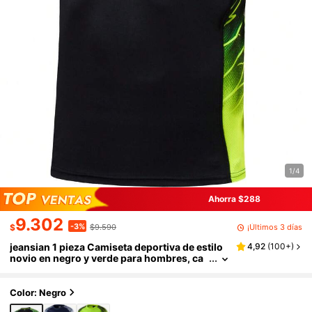
1/4
Ahorra $288
9.302
-3%
¡Últimos 3 días
$
$9.590
jeansian 1 pieza Camiseta deportiva de estilo
4,92
(
100+
)
novio en negro y verde para hombres, ca
miseta de manga corta ajustada para corr
er, tenis, golf, bolos y fitness, de secado rápid
o, LSL229 Deportes de verano
Color: Negro