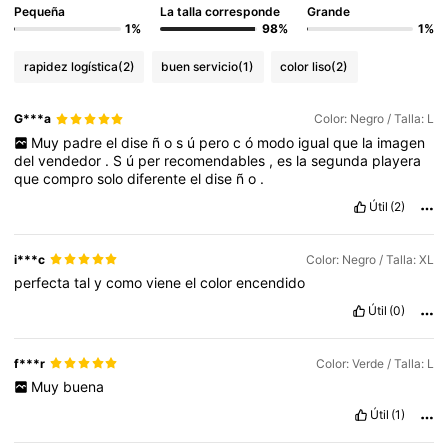
Pequeña
La talla corresponde
Grande
1%
98%
1%
rapidez logística
(2)
buen servicio
(1)
color liso
(2)
G***a
Color: Negro / Talla: L
Muy
padre
el
dise
ñ
o
s
ú
pero
c
ó
modo
igual
que
la
imagen
del
vendedor
.
S
ú
per
recomendables
,
es
la
segunda
playera
que
compro
solo
diferente
el
dise
ñ
o
.
Útil
(2)
i***c
Color: Negro / Talla: XL
perfecta
tal
y
como
viene
el
color
encendido
Útil
(0)
f***r
Color: Verde / Talla: L
Muy
buena
Útil
(1)