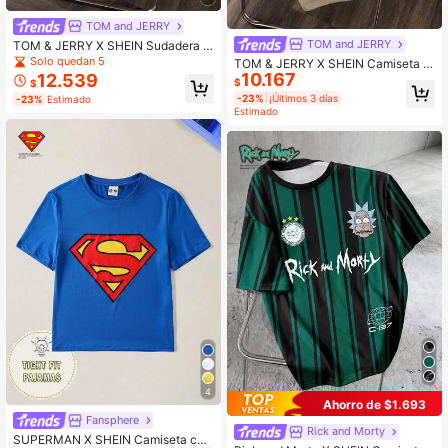
TOM and JERRY
TOM and JERRY
TOM & JERRY X SHEIN Sudadera d
e cuello redondo de manga larga co
Solo quedan 5
TOM & JERRY X SHEIN Camiseta c
n estampado de letras y dibujos ani
10.167
12.539
asual de verano para hombre con e
$
$
mados, corte holgado casual para h
stampado de letras y dibujos anima
-23%
¡Últimos 3 días
-23%
Estimado
ombre
dos
Estimado
4
Ahorro de $1.693
Fansphere
Rick and Morty
SUPERMAN X SHEIN Camiseta cas