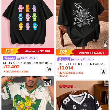
Ahorro de $2.188
Ahorro de $3.076
Care Bears
Harry Potter
SHEIN X Care Bears Camiseta de m
HARRY POTTER X SHEIN Camiseta
12.402
anga corta casual de verano con es
10.014
de manga corta de punto ajustada c
$
$
tampa de oso linda para hombres d
asual con estampado de las Reliqui
-15%
¡Últimos 3 días
-23%
¡Últimos 3 días
e talla grande
as de la Muerte para hombre
Estimado