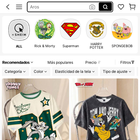
Aros
Sheglam
Botas Para Mujer
Squishies
HARRY
Rick & Morty
Superman
SPONGEBOB
T
ALL
POTTER
Recomendados
Más populares
Precio
Filtros
Categoría
Color
Elasticidad de la tela
Tipo de ajuste