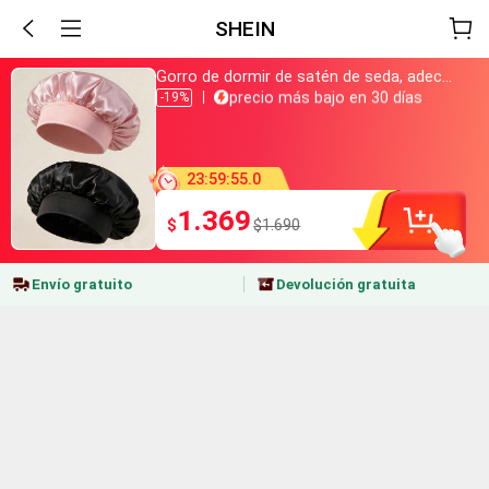
SHEIN
Gorro de dormir de satén de seda, adecuado para cabello largo, trenzas, rastas y cabello rizado. Suave, unisex y disponible en múltiples colores. Perfecto para el cuidado del cabello durante la noche, uso en el baño y viajes.
Acabo de comprar
precio más bajo en 30 días
-19%
Casi agotado
+800 lo han añadido a la cesta
Acabo de comprar
precio más bajo en 30 días
23
:
59
:
54
.
9
Casi agotado
+800 lo han añadido a la cesta
1.369
$
$1.690
Envío gratuito
Devolución gratuita