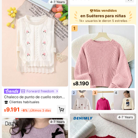
4-7 Years
otoño, ropa de otoño para niña jove
n, costura de invierno
Más vendidos
en Suéteres para niñas
1k+ usuarios le dieron 5 estrellas
1
8.190
$
Forward freedom
2
3
4
Chaleco de punto de cuello redond
o bordado con diseño trenzado par
Clientes habituales
a niñas, apto para primavera/veran
9.191
o/otoño
$
-8%
¡Últimos 3 días
4-7 Years
4-7 Years