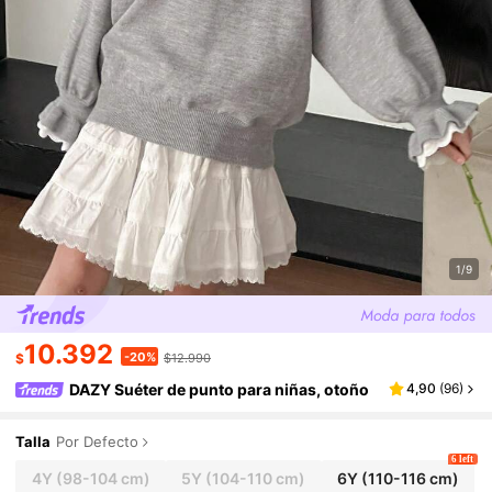
1/9
10.392
-20%
$
$12.990
DAZY Suéter de punto para niñas, otoño
4,90
(
96
)
Talla
Por Defecto
6 left
4Y
(98-104 cm)
5Y
(104-110 cm)
6Y
(110-116 cm)