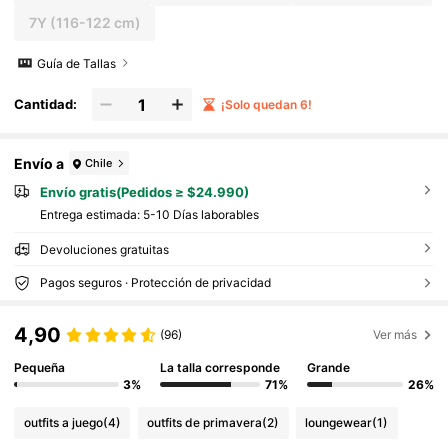
7Y
(116-122 cm)
Guía de Tallas
Cantidad:
¡Solo quedan 6!
Envío a
Chile
Envío gratis(Pedidos ≥ $24.990)
Entrega estimada:
5-10 Días laborables
Devoluciones gratuitas
Pagos seguros · Protección de privacidad
4,90
(96)
Ver más
Pequeña
La talla corresponde
Grande
3%
71%
26%
outfits a juego
(4)
outfits de primavera
(2)
loungewear
(1)