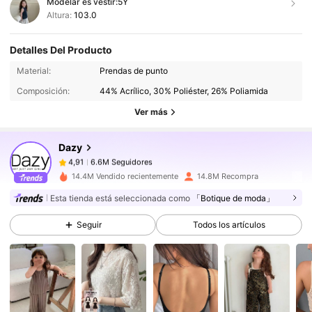
Modelar es vestir:
5Y
Altura:
103.0
Detalles Del Producto
6.6M Seguidores
4,91
Material:
Prendas de punto
Composición:
44% Acrílico, 30% Poliéster, 26% Poliamida
6.6M Seguidores
4,91
Ver más
Dazy
6.6M Seguidores
4,91
c***v
pagó
Hace 1 día
14.4M Vendido recientemente
14.8M Recompra
6.6M Seguidores
4,91
Esta tienda está seleccionada como
「Botique de moda」
Seguir
Todos los artículos
6.6M Seguidores
4,91
6.6M Seguidores
4,91