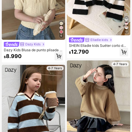
10
6
Elladie kids
Dazy Kids
SHEIN Elladie kids Suéter corto de
niña con rayas, de manga larga, esti
Dazy Kids Blusa de punto plisada s
12.790
$
lo informal
encilla, versátil y casual para niña
8.990
$
4-7 Years
4-7 Years