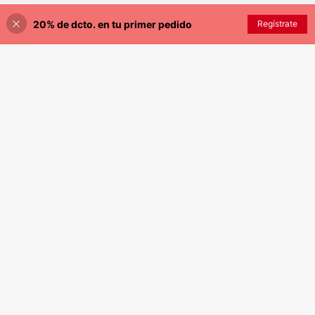
20% de dcto. en tu primer pedido
Regístrate
¡20% DE DESCUENTO!
AÑADIR A LA BOLSA