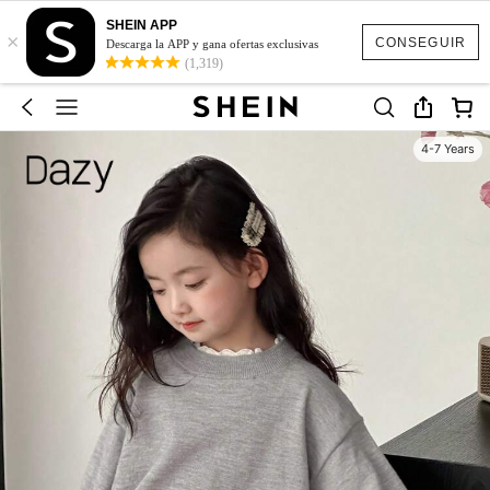
SHEIN APP
×
CONSEGUIR
Descarga la APP y gana ofertas exclusivas
(1,319)
4-7 Years