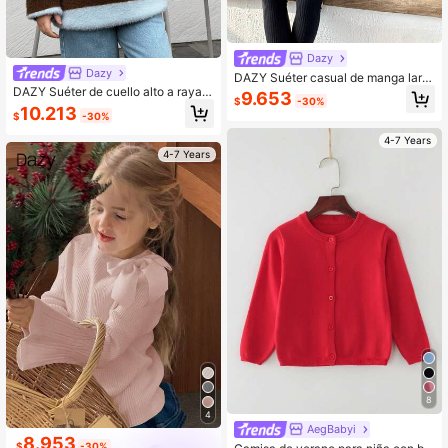
Dazy
Dazy
DAZY Suéter casual de manga larg
a de cuello redondo y unicolor para
DAZY Suéter de cuello alto a rayas
9.653
$
-30%
niñas, otoño/invierno
para niñas, otoño
10.213
$
-30%
4-7 Years
4-7 Years
8
4
AegBabyi
8.953
$
-30%