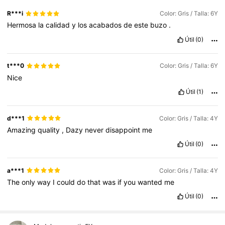
R***i
Color: Gris / Talla: 6Y
Hermosa
la
calidad
y
los
acabados
de
este
buzo
.
Útil
(0)
t***0
Color: Gris / Talla: 6Y
Nice
Útil
(1)
d***1
Color: Gris / Talla: 4Y
Amazing
quality
,
Dazy
never
disappoint
me
Útil
(0)
a***1
Color: Gris / Talla: 4Y
The
only
way
I
could
do
that
was
if
you
wanted
me
Útil
(0)