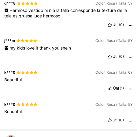
d***8
Color: Rosa / Talla: 5Y
Hermoso
vestido
ni
ñ
a
la
talla
corresponde
la
textura
de
la
tela
es
gruesa
luce
hermoso
Útil
(0)
j***m
Color: Rosa / Talla: 5Y
my
kids
love
it
thank
you
shein
Útil
(0)
k***0
Color: Rosa / Talla: 6Y
Beautiful
Útil
(1)
k***0
Color: Rosa / Talla: 5Y
Beautiful
Útil
(0)