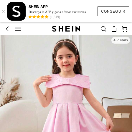
SHEIN APP
×
CONSEGUIR
Descarga la APP y gana ofertas exclusivas
(1,319)
4-7 Years