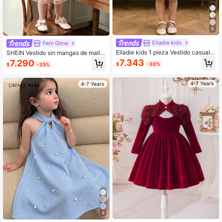
6
Elladie kids
Fern Glow
Elladie kids 1 pieza Vestido casual v
SHEIN Vestido sin mangas de malla
intage de verano para niñas con cu
bordada rosa para niñas jóvenes
7.343
7.290
$
-30%
$
-35%
ello redondo, manga con volantes,
pliegues delanteros, lazo en la espa
lda y abertura, color rojo
4-7 Years
4-7 Years
4