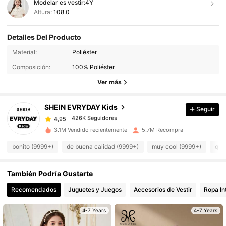
Modelar es vestir:
4Y
Altura:
108.0
Detalles Del Producto
426K Seguidores
4,95
Material:
Poliéster
Composición:
100% Poliéster
426K Seguidores
4,95
Ver más
SHEIN EVRYDAY Kids
Seguir
426K Seguidores
4,95
v***7
pagó
Hace 1 día
3.1M Vendido recientemente
5.7M Recompra
426K Seguidores
4,95
bonito (9999+)
de buena calidad (9999+)
muy cool (9999+)
que
También Podría Gustarte
426K Seguidores
4,95
Recomendados
Juguetes y Juegos
Accesorios de Vestir
Ropa In
426K Seguidores
4,95
4-7 Years
4-7 Years