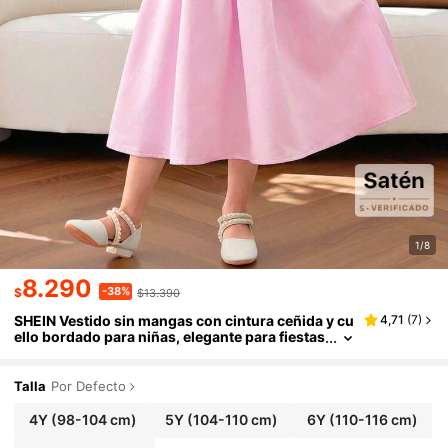
1/8
8.290
-38%
$
$13.390
SHEIN Vestido sin mangas con cintura ceñida y cu
4,71
(
7
)
ello bordado para niñas, elegante para fiestas
y ocasiones especiales
Talla
Por Defecto
4Y
(98-104 cm)
5Y
(104-110 cm)
6Y
(110-116 cm)