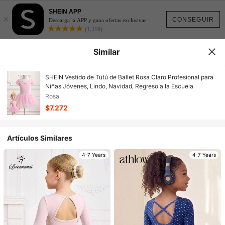
SHEIN APP
×
CONSEGUIR
Descarga la APP y gana ofertas exclusivas
(1,319)
Similar
SHEIN Vestido de Tutú de Ballet Rosa Claro Profesional para
Niñas Jóvenes, Lindo, Navidad, Regreso a la Escuela
Rosa
$7.272
Artículos Similares
4-7 Years
4-7 Years