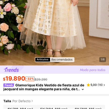
Recomendados
Artículos
1/6
19.890
$
-32%
$29.290
Glamorique Kids Vestido de fiesta azul de
5,00
(
16
)
jacquard sin mangas elegante para niña, de t
ela con textura de alta calidad, vestido de pri
ncesa con tul sofisticado, adecuado para fiestas
de lujo, actuaciones y ocasiones especiales
Talla
Por Defecto