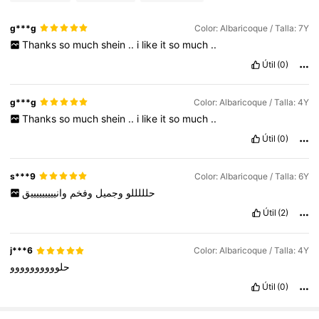
g***g
Color: Albaricoque / Talla: 7Y
Thanks
so
much
shein
..
i
like
it
so
much
..
Útil
(0)
g***g
Color: Albaricoque / Talla: 4Y
Thanks
so
much
shein
..
i
like
it
so
much
..
Útil
(0)
s***9
Color: Albaricoque / Talla: 6Y
حلللللو
وجميل
وفخم
وانيييييييييق
Útil
(2)
j***6
Color: Albaricoque / Talla: 4Y
حلوووووووووو
Útil
(0)