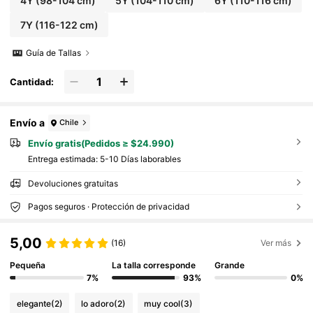
4Y
(98-104 cm)
5Y
(104-110 cm)
6Y
(110-116 cm)
7Y
(116-122 cm)
Guía de Tallas
Cantidad:
Envío a
Chile
Envío gratis(Pedidos ≥ $24.990)
Entrega estimada:
5-10 Días laborables
Devoluciones gratuitas
Pagos seguros · Protección de privacidad
5,00
(16)
Ver más
Pequeña
La talla corresponde
Grande
7%
93%
0%
elegante
(2)
lo adoro
(2)
muy cool
(3)