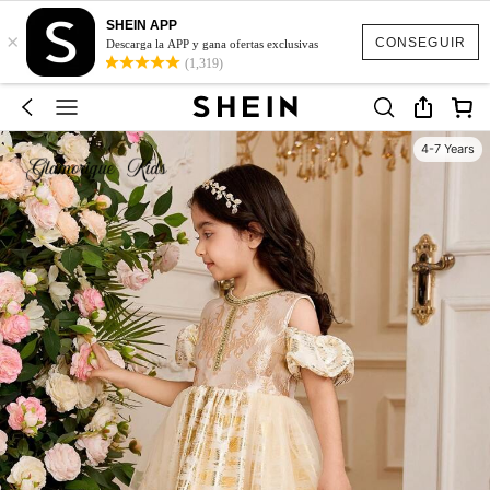
SHEIN APP
×
CONSEGUIR
Descarga la APP y gana ofertas exclusivas
(1,319)
4-7 Years