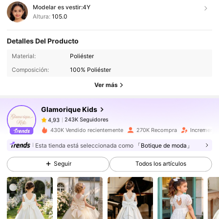
Modelar es vestir:
4Y
Altura:
105.0
Detalles Del Producto
243K Seguidores
4,93
Material:
Poliéster
Composición:
100% Poliéster
243K Seguidores
4,93
Ver más
Glamorique Kids
243K Seguidores
4,93
m***a
pagó
Hace 1 día
430K Vendido recientemente
270K Recompra
Incremento
243K Seguidores
4,93
Esta tienda está seleccionada como
「Botique de moda」
Seguir
Todos los artículos
243K Seguidores
4,93
243K Seguidores
4,93