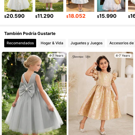
243K Seguidores
4,93
20.590
11.290
18.052
15.990
1
$
$
$
$
$
También Podría Gustarte
243K Seguidores
4,93
Recomendados
Hogar & Vida
Juguetes y Juegos
Accesorios de 
243K Seguidores
4,93
4-7 Years
4-7 Years
243K Seguidores
4,93
243K Seguidores
4,93