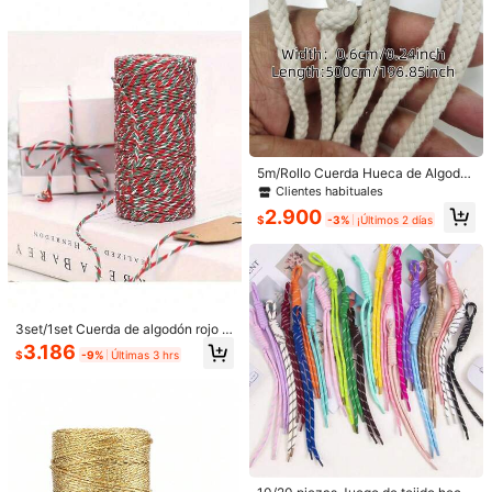
Es
muy
funcional
para
trabajos
navide
ñ
os
a el hogar, fiesta, cumpleaños
Útil
(0)
l***4
Tipo de Estilo: multicolor / Cantidad: Bolsa de almacenamiento - 1 unidad
No
se
parece
en
nada
a
la
cuerda
de
yute
qu
é
ped
í,
ahora
me
devolver
á
n
el
dinero
,
como
siempre
ustedes
nunca
pierden
.
Clientes habituales
Solo quedan 6
5m/Rollo Cuerda Hueca de Algodó
Útil
(0)
n de 6mm, Adecuada para Cordón
Clientes habituales
Clientes habituales
de Cintura de Pantalones, Asa de B
Solo quedan 6
Solo quedan 6
2.900
olso Bandolera Pequeño, Diversas
$
-3%
¡Últimos 2 días
Clientes habituales
Decoraciones y Amarres, Uso Mino
e***n
Tipo de Estilo: multicolor / Cantidad: Color original - 50 metros
Solo quedan 6
rista
🫰🏽🫰🏽🫰🏽🫰🏽🫰🏽🫰🏽🫰🏽🫰🏽🫰🏽🫰🏽🫰🏽🫰🏽🫰🏽🫰🏽🫰
🏽🫰🏽🫰🏽🫰🏽🫰🏽🫰🏽🫰🏽🫰🏽🫰🏽🫰🏽🫰🏽🫰🏽🫰🏽🫰🏽🫰
🏽🫰🏽🫰🏽🫰🏽🫰🏽🫰🏽🫰🏽🫰🏽🫰🏽🫰🏽🫰🏽🫰🏽🫰🏽🫰🏽🫰
🏽🫰🏽🫰🏽🫰🏽🫰🏽🫰🏽🫰🏽🫰🏽🫰🏽🫰🏽🫰🏽🫰🏽🫰🏽🫰🏽🫰
3set/1set Cuerda de algodón rojo &
Útil
(0)
🏽🫰🏽🫰🏽🫰🏽🫰🏽🫰🏽🫰🏽🫰🏽🫰🏽🫰🏽🫰🏽
blanco DIY Cuerda de algodón hec
3.186
$
-9%
Últimas 3 hrs
ha a mano DIY Artesanía Hilo de al
godón trenzado de doble color Cue
rda de algodón colorida Halloween,
w***8
Tipo de Estilo: multicolor / Cantidad: Color original - 25 metros
Navidad Regalo de fiesta Cuerda p
顏色不是我喜歡的，也懶得退貨了！
ara envolver regalos, Cuerda para
etiquetas de regalo, Cinta para fijar
Útil
(0)
etiquetas, Cinta para colgar árbol d
e Navidad, Decoración de mesa de
fiesta festiva Decoración del hogar
2.1K Seguidores
4,76