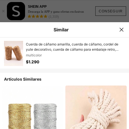
SHEIN APP
×
CONSEGUIR
Descarga la APP y gana ofertas exclusivas
(1,319)
Similar
Cuerda de cáñamo amarilla, cuerda de cáñamo, cordel de
yute decorativo, cuerda de cáñamo para embalaje retro,
etiquetas, fotos, regalos, etiquetas, jardín, uso de envoltura de
multicolor
regalo, decoración de joyas DIY, cuerda trenzada retro,
$1.290
etiquetas colgantes, cuerda de amarre, decoración de boda,
festivales
Artículos Similares