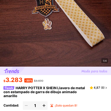
1/4
3.283
-30%
$
$4.690
HARRY POTTER X SHEIN Llavero de metal
4,87
(
8
)
con estampado de garra de dibujo animado
amarillo
Cantidad:
¡Solo quedan 8!