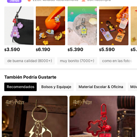
73K Seguidores
4,89
73K Seguidores
4,89
73K Seguidores
4,89
3.590
6.190
5.390
5.590
5
$
$
$
$
$
de buena calidad (8000+)
muy bonito (7000+)
como en las fotos (
73K Seguidores
4,89
También Podría Gustarte
73K Seguidores
4,89
Recomendados
Bolsos y Equipaje
Material Escolar & Oficina
Móv
73K Seguidores
4,89
73K Seguidores
4,89