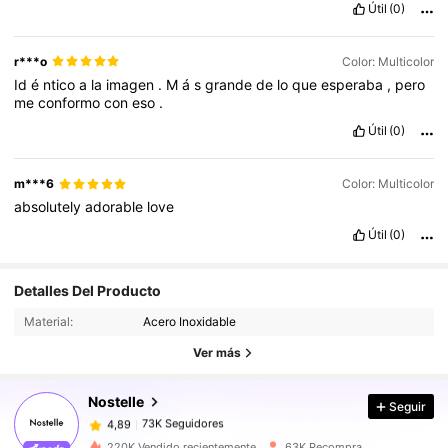
Útil
(0)
r***o
Color: Multicolor
Id
é
ntico
a
la
imagen
.
M
á
s
grande
de
lo
que
esperaba
,
pero
me
conformo
con
eso
.
Útil
(0)
m***6
Color: Multicolor
absolutely
adorable
love
Útil
(0)
73K Seguidores
4,89
Detalles Del Producto
Material:
Acero Inoxidable
73K Seguidores
4,89
Ver más
Nostelle
Seguir
73K Seguidores
4,89
m***s
pagó
Hace 1 día
220K Vendido recientemente
63K Recompra