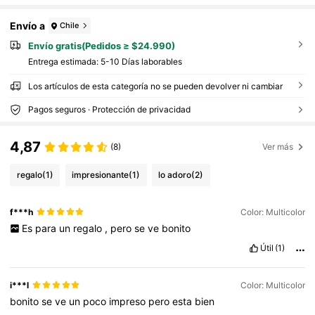
Envío a
Chile
Envío gratis(Pedidos ≥ $24.990)
Entrega estimada:
5-10 Días laborables
Los artículos de esta categoría no se pueden devolver ni cambiar
Pagos seguros · Protección de privacidad
4,87
(8)
Ver más
regalo
(1)
impresionante
(1)
lo adoro
(2)
f***h
Color: Multicolor
Es
para
un
regalo
,
pero
se
ve
bonito
Útil
(1)
i***l
Color: Multicolor
bonito
se
ve
un
poco
impreso
pero
esta
bien