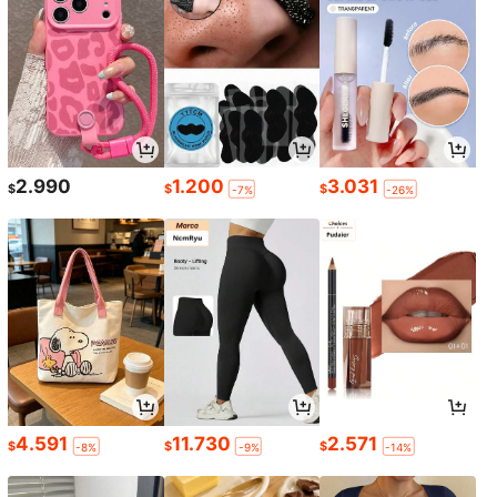
2.990
1.200
3.031
$
$
$
-7%
-26%
4.591
11.730
2.571
$
$
$
-8%
-9%
-14%