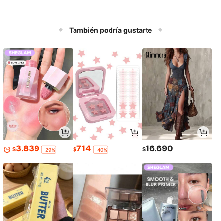
También podría gustarte
3.839
714
16.690
$
$
$
-29%
-40%