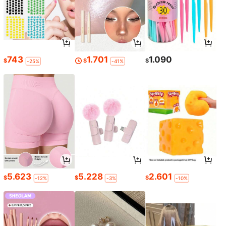
743
1.701
1.090
$
$
$
-25%
-41%
5.623
5.228
2.601
$
$
$
-12%
-3%
-10%