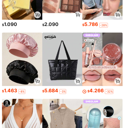
1.090
2.090
5.786
$
$
$
-28%
1.463
5.684
4.266
$
$
$
-8%
-3%
-32%