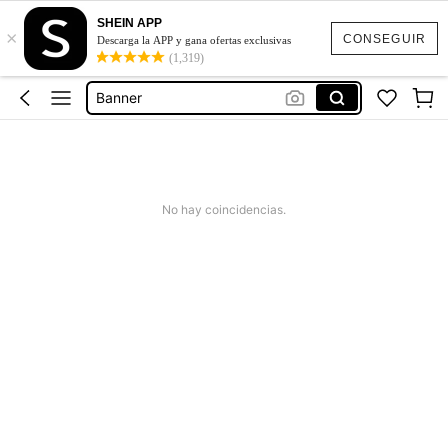
SHEIN APP
×
Banners
CONSEGUIR
Descarga la APP y gana ofertas exclusivas
(1,319)
Wedding Supplies
Banner
Christmas Party Supplies
Welcome Banner
Banners
No hay coincidencias.
Wedding Supplies