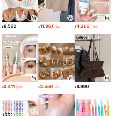
8.590
11.961
4.266
$
$
$
-5%
-28%
3.411
2.556
6.990
$
$
$
-37%
-5%