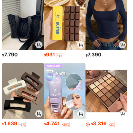
7.790
931
7.390
$
$
$
-6%
1.639
4.741
3.316
$
$
$
-3%
-20%
-2%