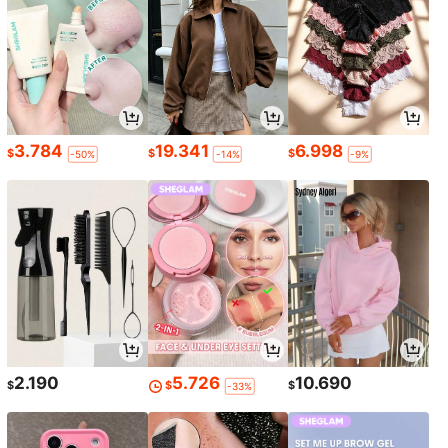
3.784
19.341
6.998
$
$
$
-50%
-14%
-9%
2.190
5.726
10.690
$
$
$
-33%