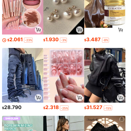
2.061
1.930
3.487
$
$
$
-23%
-3%
-8%
28.790
2.318
31.527
$
$
$
-25%
-15%