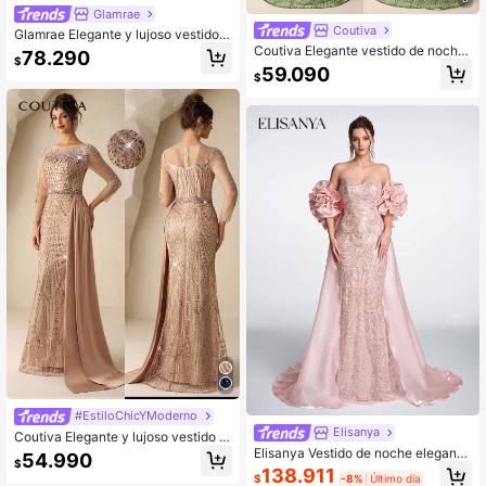
Glamrae
Coutiva
Glamrae Elegante y lujoso vestido d
e cola de sirena con cuentas, lentej
Coutiva Elegante vestido de noche
78.290
$
uelas, cuentas de burbuja y diaman
formal con cuello alto, diseño de bo
59.090
$
tes, con decoración de volantes de
rdado de lentejuelas, perlas y rhines
flores 3D desmontables, cola larga,
tones, mangas largas y falda de sire
adecuado para boda, fiesta individu
na, diseñado para invitados de bod
al, vacaciones, baile, vacaciones, r
a, bailes de gala y vestidos de cena
eunión familiar, temporada de gradu
ación, festival de música, fiesta noc
turna (estilo de mano de obra pesad
a)
#EstiloChicYModerno
Elisanya
Coutiva Elegante y lujoso vestido d
e cola de sirena de satén con parch
Elisanya Vestido de noche elegante
54.990
$
es de encaje bordado con perlas y l
y lujoso de satén mate brillante con
138.911
$
-8%
Último día
entejuelas, vestido de invitada de b
cuentas de strass, con hombros abu