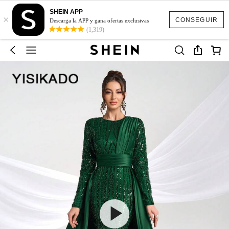
SHEIN APP
×
CONSEGUIR
Descarga la APP y gana ofertas exclusivas
(1,319)