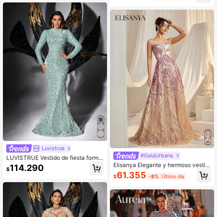
oda para boda, fiesta, banquete (mu
llonados bordados con rosas 3D y b
cha decoración), vestido de noche,
ajo acampanado, corte sirena
robe
Luvistrue
#GalaUrbana
LUVISTRUE Vestido de fiesta formal
de noche para mujer, elegante vesti
Elisanya Elegante y hermoso vestid
114.290
$
do maxi formal de primavera para b
o de fiesta formal con gradiente flor
61.355
$
-8%
Último día
oda y otoño
al, lentejuelas, tirantes anudados en
la espalda y bajo a ras de piso | Ves
tido de noche de lujo