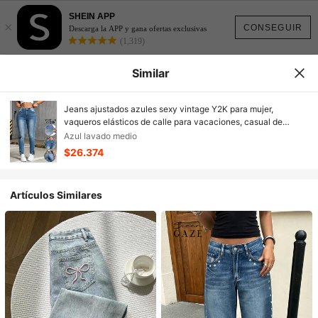
SHEIN APP
×
CONSEGUIR
Descarga la APP y gana ofertas exclusivas
(1,319)
Similar
Jeans ajustados azules sexy vintage Y2K para mujer,
vaqueros elásticos de calle para vacaciones, casual de
verano 2026
Azul lavado medio
$26.374
Artículos Similares