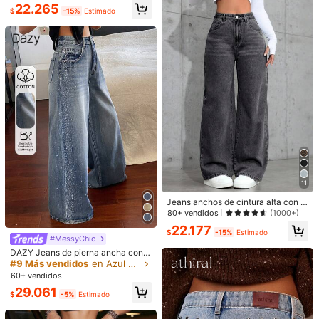
5.1K Seguidores
do vintage, casual y de moda para
4,76
22.265
$
-15%
Estimado
el otoño
Estilos Combinados
Más estilo
5.1K Seguidores
4,76
5.1K Seguidores
4,76
5.1K Seguidores
4,76
20.115
$
11
También Podría Gustarte
Jeans anchos de cintura alta con e
Recomendados
Ropa Interior y Ropa de Dormir
Accesorios de Vesti
fecto desgastado
80+ vendidos
(1000+)
22.177
$
-15%
Estimado
#MessyChic
DAZY Jeans de pierna ancha con d
ecoración de strass desgastados y
#9 Más vendidos
en Azul Pantalones vaqueros
lavados para mujer, estilo casual pa
60+ vendidos
ra vacaciones y escuela
29.061
$
-5%
Estimado