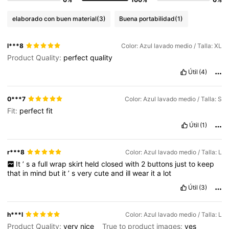
elaborado con buen material
(3)
Buena portabilidad
(1)
l***8
Color: Azul lavado medio / Talla: XL
Product Quality:
perfect
quality
Útil
(4)
0***7
Color: Azul lavado medio / Talla: S
Fit:
perfect
fit
Útil
(1)
r***8
Color: Azul lavado medio / Talla: L
It
’
s
a
full
wrap
skirt
held
closed
with
2
buttons
just
to
keep
that
in
mind
but
it
’
s
very
cute
and
ill
wear
it
a
lot
Útil
(3)
h***l
Color: Azul lavado medio / Talla: L
Product Quality:
very
nice
True to product images:
yes