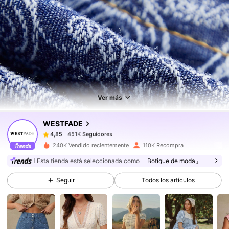
451K Seguidores
4,85
451K Seguidores
4,85
Ver más
WESTFADE
451K Seguidores
4,85
c***4
pagó
Hace 1 día
240K Vendido recientemente
110K Recompra
451K Seguidores
4,85
Esta tienda está seleccionada como
「Botique de moda」
Seguir
Todos los artículos
451K Seguidores
4,85
451K Seguidores
4,85