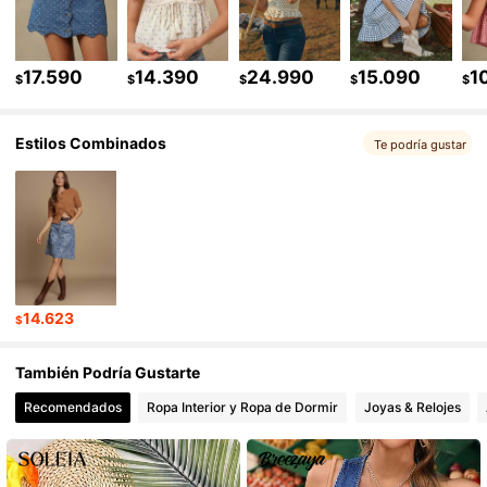
451K Seguidores
4,85
17.590
14.390
24.990
15.090
1
$
$
$
$
$
Estilos Combinados
Te podría gustar
451K Seguidores
4,85
451K Seguidores
4,85
451K Seguidores
4,85
14.623
$
451K Seguidores
4,85
También Podría Gustarte
Recomendados
Ropa Interior y Ropa de Dormir
Joyas & Relojes