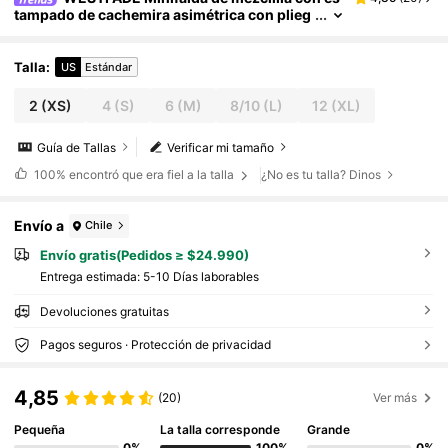
tampado de cachemira asimétrica con plieg
ue y cierre delantero, estilo boho casual ca
mpestre y occidental para otoño
Talla
:
US
Estándar
2
(XS)
4
(S)
6
(M)
8/10
(L)
12
(XL)
Guía de Tallas
Verificar mi tamaño
100%
encontró que era fiel a la talla
¿No es tu talla? Dinos
Envío a
Chile
Envío gratis(Pedidos ≥ $24.990)
Entrega estimada:
5-10 Días laborables
Devoluciones gratuitas
Pagos seguros · Protección de privacidad
4,85
(20)
Ver más
Pequeña
La talla corresponde
Grande
0%
100%
0%