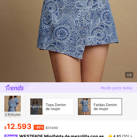
1/5
Tops Denim
Faldas Denim
Agotado
de mujer
de mujer
2
Artículos
12.593
-30%
$
$17.990
WESTFADE Minifalda de mezclilla con es
4,85
(
20
)