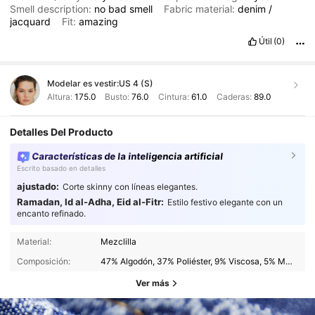
Smell description:
no
bad
smell
Fabric material:
denim
/
jacquard
Fit:
amazing
Útil
(0)
Modelar es vestir:
US 4 (S)
Altura:
175.0
Busto:
76.0
Cintura:
61.0
Caderas:
89.0
Detalles Del Producto
Características de la inteligencia artificial
Escrito basado en detalles
ajustado:
Corte skinny con líneas elegantes.
Ramadan, Id al-Adha, Eid al-Fitr:
Estilo festivo elegante con un
encanto refinado.
Material:
Mezclilla
Composición:
47% Algodón, 37% Poliéster, 9% Viscosa, 5% Modal, 2% Poliamida
Ver más