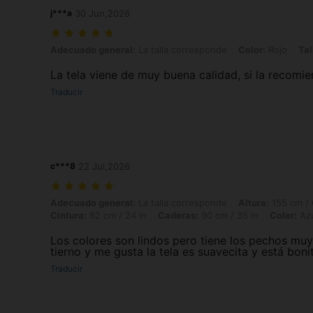
j***a
30 Jun,2026
Adecuado general: La talla corresponde, Color: Rojo, Talla: XL
Adecuado general:
La talla corresponde
Color:
Rojo
Tal
La tela viene de muy buena calidad, si la recomi
Traducir
c***8
22 Jul,2026
Adecuado general: La talla corresponde, Altura: 155 cm / 61 in, Peso: 
Adecuado general:
La talla corresponde
Altura:
155 cm / 
Cintura:
62 cm / 24 in
Caderas:
90 cm / 35 in
Color:
Az
Los colores son lindos pero tiene los pechos mu
tierno y me gusta la tela es suavecita y está boni
Traducir