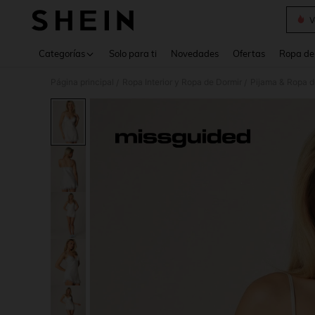
V
Use up 
Categorías
Solo para ti
Novedades
Ofertas
Ropa de
Página principal
Ropa Interior y Ropa de Dormir
Pijama & Ropa 
/
/