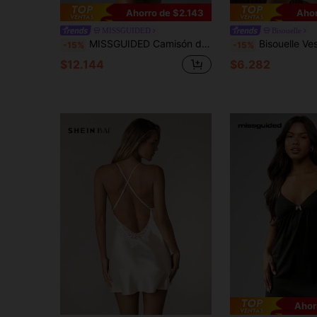
Ahorro de $2.143
Ahor
MISSGUIDED
Bisouelle
MISSGUIDED Camisón de noche con estampado de cerezas, cuello en pico, mini vestido de dormir con ribete de encaje, botones delanteros, tirantes de espagueti, ropa de dormir de verano y primavera
Bisouelle Vestido de dormir tipo camisola con encaje empalmado para mu
-15%
-15%
$12.144
$6.282
Ahor