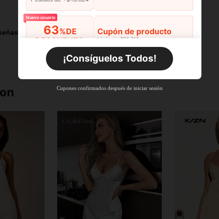
Útil (0)
Nuevo usuario
63
%DE
Cupón de producto
señas
DESCUENTO
Límite de $36.316
Por tiempo limitado
Pedidos de +$27.936
¡Consíguelos Todos!
Nuevo usuario
63
%DE
Cupón de producto
Cupones confirmados después de iniciar sesión
ron
DESCUENTO
Límite de $36.316
Por tiempo limitado
Pedidos de +$37.248
Nuevo usuario
50
%DE
Cupón de producto
DESCUENTO
Límite de $49.353
Por tiempo limitado
Pedidos de +$55.871