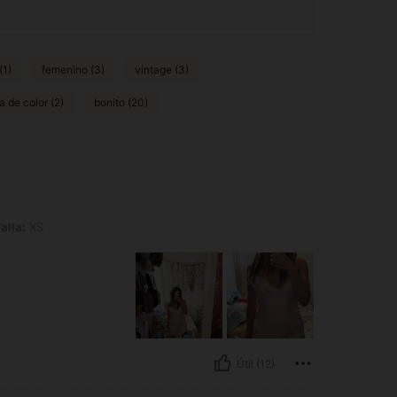
(1)
femenino (3)
vintage (3)
a de color (2)
bonito (20)
alla:
XS
Útil (12)