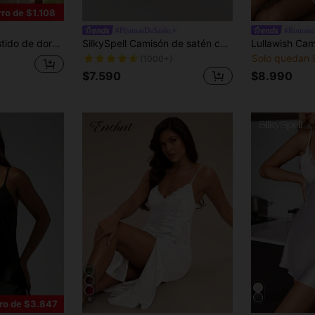
ro de $1.108
#PijamasDeSatén
#Romanc
jer, pijama de verano, ropa de estar en casa de lujo para verano
SilkySpell Camisón de satén con encaje y lazo, lencería sexy
Solo quedan 
(1000+)
$7.590
$8.990
6
ro de $3.847