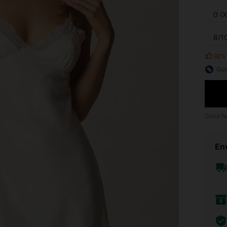
0 (
8/10
92%
Guí
Gana h
Env