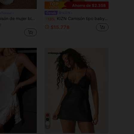
Ahorro de $2.358
eNatural
KIZN
Lullawish Camisón de mujer blanco de punto con encaje patchwork, copa triangular, diseño de doble capa, simple, cómodo y bohemio
KIZN Camisón tipo babydoll de encaje transparente con ribete, mini camisola fluida de cintura imperio, ropa de dormir nupcial
-13%
9
$15.778
4