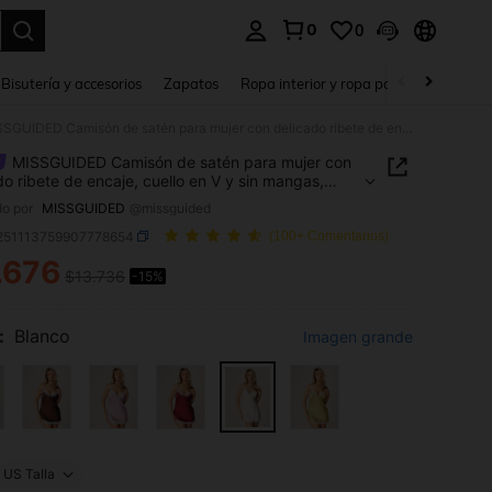
0
0
a. Press Enter to select.
Bisutería y accesorios
Zapatos
Ropa interior y ropa para dormir
Ho
MISSGUIDED Camisón de satén para mujer con delicado ribete de encaje, cuello en V y sin mangas, vestido para dormir para lencería íntima
MISSGUIDED Camisón de satén para mujer con
do ribete de encaje, cuello en V y sin mangas,
o para dormir para lencería íntima
o por
MISSGUIDED
@missguided
i251113759907778654
(100+ Comentarios)
.676
$13.736
-15%
ICE AND AVAILABILITY
:
Blanco
Imagen grande
US Talla