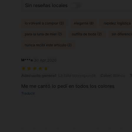
Sin reseñas locales
lo volveré a comprar (3)
elegante (8)
rapidez logística 
para la luna de miel (2)
outfits de boda (2)
sin diferenci
nunca recibí este artículo (2)
M***a
30 Apr,2026
Adecuado general: La talla corresponde, Color: Blanco, Talla: XS
Adecuado general:
La talla corresponde
Color:
Blanco
T
Me me cantó lo pedí en todos los colores
Traducir