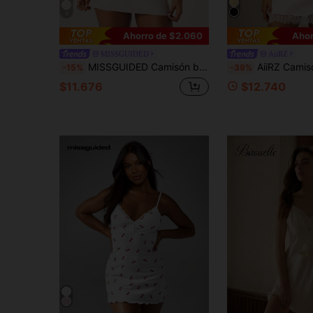
4
Ahorro de $2.060
Ahor
MISSGUIDED
AiiRZ
MISSGUIDED Camisón blanco mini con paneles de encaje delicado en el busto y tirantes de espagueti para momentos íntimos
AiiRZ Camisón de novia de satén con cuello en V profundo, i
-15%
-39%
$11.676
$12.740