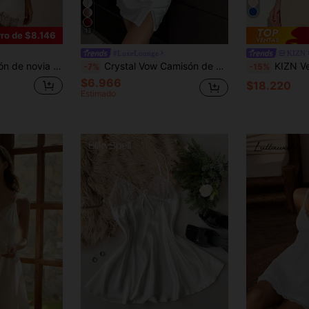
13
ro de $8.146
#LuxeLounge
KIZN
nserto de encaje y dobladillo con adorno de encaje floral
Crystal Vow Camisón de satén con dobladillo de encaje de contraste
KIZN Vestido mini de satén con tirantes
-7%
-15%
$6.966
$18.220
Estimado