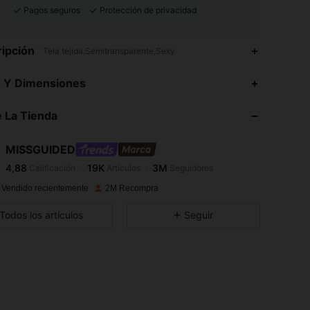
Pagos seguros
Protección de privacidad
ipción
Tela tejida,Semitransparente,Sexy
4,88
19K
3M
s Y Dimensiones
 La Tienda
4,88
19K
3M
MISSGUIDED
4,88
19K
3M
Calificación
Artículos
Seguidores
e***a
pagó
Hace 1 día
 Vendido recientemente
2M Recompra
4,88
19K
3M
Todos los artículos
Seguir
4,88
19K
3M
4,88
19K
3M