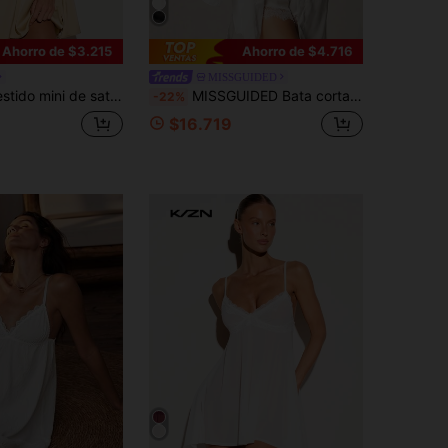
Ahorro de $3.215
Ahorro de $4.716
MISSGUIDED
, ribete de encaje, escote en V profundo, cintura imperio y sin mangas, vestido lencero
MISSGUIDED Bata corta de satén para mujer con ribete de encaje y cinturón, ropa de dormir, ropa de estar en casa, lencería estilo kimono para novia y preparación de la boda, ropa de noche
-22%
$16.719