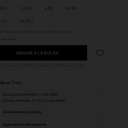
XXS)
2 (XS)
4 (S)
6 (M)
 (L)
12 (XL)
de los clientes pensaron que era fiel a la talla.
a de Tallas
AÑADIR A LA BOLSA
asta
12
puntos SHEIN calculados al finalizar la compra.
ío a
Chile
Envío gratis(Pedidos ≥ $24.990)
Entrega estimada:
5-10 Días laborables
Devoluciones gratuitas
Seguridad en las compras