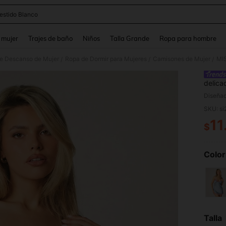
estido Blanco
and down arrow keys to navigate search Búsqueda reciente and Busca y Encuentr
 mujer
Trajes de baño
Niños
Talla Grande
Ropa para hombre
de Descanso de Mujer
Ropa de Dormir para Mujeres
Camisones de Mujer
/
/
/
delica
vestid
Diseñad
SKU: s
11
$
PR
Color
Talla