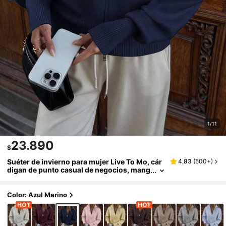
1/11
23.890
$
Suéter de invierno para mujer Live To Mo, cár
4,83
(
500+
)
digan de punto casual de negocios, mang
a larga con cremallera frontal, esencial pa
ra el regreso a la escuela y uso diario en otoñ
o
Color: Azul Marino