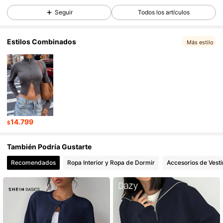
Seguir
Todos los artículos
131 Seguidores
4,48
Estilos Combinados
Más estilo
131 Seguidores
4,48
131 Seguidores
4,48
131 Seguidores
4,48
14.799
$
También Podría Gustarte
131 Seguidores
4,48
Recomendados
Ropa Interior y Ropa de Dormir
Accesorios de Vesti
131 Seguidores
4,48
131 Seguidores
4,48