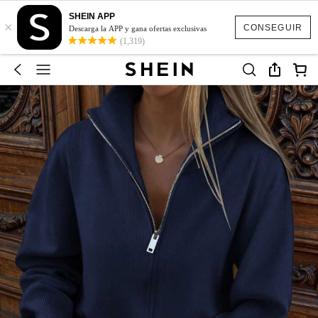
SHEIN APP
×
CONSEGUIR
Descarga la APP y gana ofertas exclusivas
(1,319)