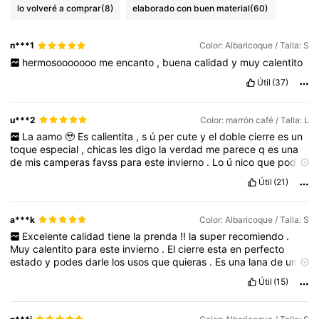
lo volveré a comprar
(8)
elaborado con buen material
(60)
n***1
Color: Albaricoque / Talla: S
hermosooooooo
me
encanto
,
buena
calidad
y
muy
calentito
Útil
(37)
u***2
Color: marrón café / Talla: L
La
aamo
🥹
Es
calientita
,
s
ú
per
cute
y
el
doble
cierre
es
un
toque
especial
,
chicas
les
digo
la
verdad
me
parece
q
es
una
de
mis
camperas
favss
para
este
invierno
.
Lo
ú
nico
que
podr
í
a
criticar
es
q
el
cierre
es
medio
complicado
de
subir
y
bajar
,
Útil
(21)
pero
capaz
q
eso
es
cosa
m
í
a
.
Me
ped
í
una
L
para
q
me
quedara
oversized
c
ó
mo
a
m
í
me
gusta
.
Para
una
gu
í
a
,
mido
1
,
57
y
peso
55kg
.
a***k
Color: Albaricoque / Talla: S
Excelente
calidad
tiene
la
prenda
!!
la
super
recomiendo
.
Muy
calentito
para
este
invierno
.
El
cierre
esta
en
perfecto
estado
y
podes
darle
los
usos
que
quieras
.
Es
una
lana
de
una
muy
buena
calidad
Útil
(15)