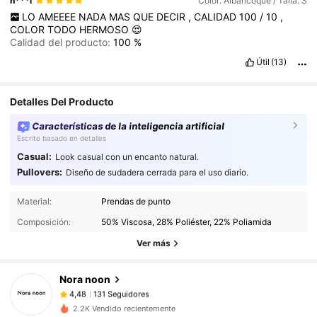
n***i
Color: Albaricoque / Talla: S
LO
AMEEEE
NADA
MAS
QUE
DECIR
,
CALIDAD
100
/
10
,
COLOR
TODO
HERMOSO
😍
Calidad del producto:
100
%
Útil
(13)
Detalles Del Producto
Características de la inteligencia artificial
Escrito basado en detalles
Casual:
Look casual con un encanto natural.
Pullovers:
Diseño de sudadera cerrada para el uso diario.
131 Seguidores
4,48
Material:
Prendas de punto
Composición:
50% Viscosa, 28% Poliéster, 22% Poliamida
Ver más
131 Seguidores
4,48
Nora noon
131 Seguidores
4,48
2.2K Vendido recientemente