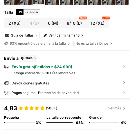
Talla
:
US
Estándar
9 left
6 left
2
(XS)
4
(S)
6
(M)
8/10
(L)
12
(XL)
Guía de Tallas
Verificar mi tamaño
93%
encontró que era fiel a la talla
¿No es tu talla? Dinos
Envío a
Chile
Envío gratis(Pedidos ≥ $24.990)
Entrega estimada:
5-10 Días laborables
Devoluciones gratuitas
Pagos seguros · Protección de privacidad
4,83
(500+)
Ver más
Pequeña
La talla corresponde
Grande
3%
93%
4%