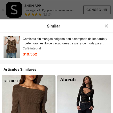
SHEIN APP
×
CONSEGUIR
Descarga la APP y gana ofertas exclusivas
(1,319)
Similar
Camiseta sin mangas holgada con estampado de leopardo y
ribete floral, estilo de vacaciones casual y de moda para
mujer
Café integral
$10.552
Artículos Similares