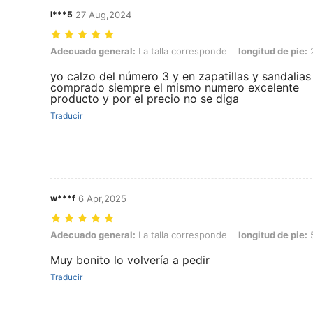
l***5
27 Aug,2024
Adecuado general: La talla corresponde, longitud de pie: 24.0 cm / 9
Adecuado general:
La talla corresponde
longitud de pie:
2
yo calzo del número 3 y en zapatillas y sandalias
comprado siempre el mismo numero excelente
producto y por el precio no se diga
Traducir
w***f
6 Apr,2025
Adecuado general: La talla corresponde, longitud de pie: 5.0 cm / 2.
Adecuado general:
La talla corresponde
longitud de pie:
5
Muy bonito lo volvería a pedir
Traducir