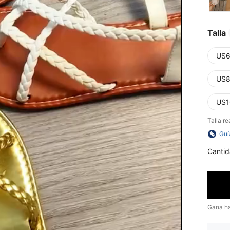
Talla
US6
US8
US1
Talla re
Guí
Cantid
Gana h