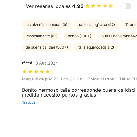
Ver reseñas locales
4,93
lo volveré a comprar (39)
rapidez logística (47)
Tirant
impresionante (82)
bonito (100+)
outfits de verano (42
de buena calidad (500+)
talla equivocada (12)
r***8
18 Aug,2024
longitud de pie: 23.0 cm / 9.1 in, Color: Marrón, Talla: EUR38
longitud de pie:
23.0 cm / 9.1 in
Color:
Marrón
Talla:
EU
Bonito hermoso talla corresponde buena calidad l
medida necesito puntos gracias
Traducir