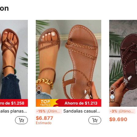
ron
13
ro de $1.258
Ahorro de $1.213
uflas casuales para uso en interiores y exteriores, nuevas llegadas de verano para mujeres
Sandalias casuales cómodas de talla grande para mujer recién diseñadas, con punta redonda, entretejido, elástico y un diseño minimalista sencillo, zapatos planos de playa perfectos para el verano
Sa
-15%
¡Últimos 2 días
-3%
¡Últimos 2 días
$6.877
$9.690
Estimado