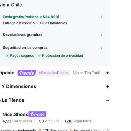
ío a
Chile
Envío gratis(Pedidos ≥ $24.990)
Entrega estimada:
5-10 Días laborables
Devoluciones gratuitas
Seguridad en las compras
Pagos seguros
Protección de privacidad
ipción
#SandaliasDiarias
Slip on,Tira Tobillera,Trenzado
4,93
190
12K
s Y Dimensiones
 La Tienda
4,93
190
12K
Nice.Shoes
4,93
190
12K
k***5
pagó
Hace 1 día
Vendido recientemente
17K Recompra
Incremento de seguidores de 83%