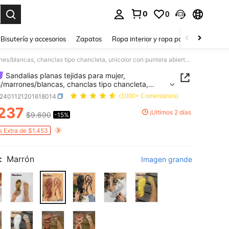
0
0
a. Press Enter to select.
Bisutería y accesorios
Zapatos
Ropa interior y ropa para dormir
Ho
Sandalias planas tejidas para mujer, negras/marrones/blancas, chanclas tipo chancleta, unicolor con puntera abierta antideslizante, para uso en interiores y exteriores, zapatos planos de playa de estilo bohemio con tiras cruzadas, calzado plano cómodo y liviano con punta abierta calada, sandalias romanas de caña alta, sandalias planas doradas/negras, calzado de playa
Sandalias planas tejidas para mujer,
/marrones/blancas, chanclas tipo chancleta,
or con puntera abierta antideslizante, para uso en
x2401121201618014
(1000+ Comentarios)
ores y exteriores, zapatos planos de playa de estilo
237
o con tiras cruzadas, calzado plano cómodo y
¡Últimos 2 días
$9.690
-15%
ICE AND AVAILABILITY
o con punta abierta calada, sandalias romanas de
lta, sandalias planas doradas/negras, calzado de
s Extra de $1.453
:
Marrón
Imagen grande