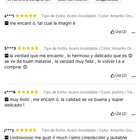
a***i
Tipo de Estilo: Acero inoxidable / Color: Amarillo Oro / Talla: Unitalla
me
encant
ó,
tal
cual
la
imagin
é
Útil
(2)
5***3
Tipo de Estilo: Acero inoxidable / Color: Amarillo Oro / Talla: Unitalla
la
verdad
que
me
encanto
,
lo
hermoso
y
delicado
que
es
😍
se
ve
de
buen
material
,
la
verdad
muy
feliz
,
lo
volver
í
a
a
comprar
😍
Útil
(2)
c***6
Tipo de Estilo: Acero inoxidable / Color: platino / Talla: Unitalla
muy
lindo
,
me
encant
ó.
la
calidad
se
ve
buena
y
super
delicado
!
Útil
(2)
j***z
Tipo de Estilo: Acero inoxidable / Color: Amarillo Oro / Talla: Unitalla
Lindoooooo
me
gust
ó
much
í
simo
Lineobcolor
y
jsutablw