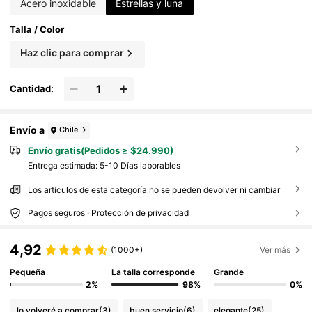
Acero inoxidable
Estrellas y luna
Talla / Color
Haz clic para comprar
Cantidad:
Envío a
Chile
Envío gratis(Pedidos ≥ $24.990)
Entrega estimada:
5-10 Días laborables
Los artículos de esta categoría no se pueden devolver ni cambiar
Pagos seguros · Protección de privacidad
4,92
(1000+)
Ver más
Pequeña
La talla corresponde
Grande
2%
98%
0%
lo volveré a comprar
(3)
buen servicio
(6)
elegante
(25)