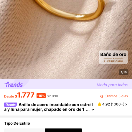
1/19
1.777
-15%
¡Últimos 3 días
$
$2.090
Desde
Anillo de acero inoxidable con estrell
4,92
(
1000+
)
a y luna para mujer, chapado en oro de 1
8K, anillo abierto ajustable y sin decolor
ación, accesorio de boda/fiesta/diario en col
or dorado, regalo de Navidad para mamá/mej
Tipo De Estilo
or amiga