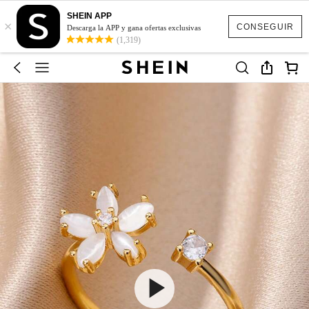
SHEIN APP
×
CONSEGUIR
Descarga la APP y gana ofertas exclusivas
(1,319)