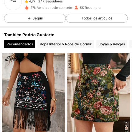
s***s
pagó
Hace 1 día
27K Vendido recientemente
5K Recompra
2.1K Seguidores
4,77
Seguir
Todos los artículos
También Podría Gustarte
2.1K Seguidores
4,77
Recomendados
Ropa Interior y Ropa de Dormir
Joyas & Relojes
2.1K Seguidores
4,77
2.1K Seguidores
4,77
2.1K Seguidores
4,77
2.1K Seguidores
4,77