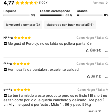
4,77
(100+)
Ver más
Pequeña
La talla corresponde
Grande
3%
89%
8%
lo volveré a comprar
(3)
elaborado con buen material
(16)
N***a
Color: Negro / Talla: XL
Me
gust
ó!
Pero
ojo
no
es
falda
es
pollera
pantal
ó
n
Útil
(34)
f***a
Color: Negro / Talla: XL
Hermosa
falda
pantalon
,
excelente
calidad
Útil
(12)
c***o
Color: Negro / Talla: M
Le
ten
í
a
miedo
a
este
producto
pero
es
re
lindo
!
El
short
no
es
tan
corto
por
lo
que
queda
canchero
y
delicado
.
Me
ped
í
un
M
y
me
qued
ó
perfecto
.
Mido
1
.
66
y
peso
59kg
Útil
(7)