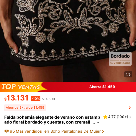
1/6
Ahorra $1.459
13.131
-10%
$
$14.590
Ahorros Extra de $1.459
Falda bohemia elegante de verano con estamp
4,77
(
100+
)
ado floral bordado y cuentas, con cremall
era, color negro
#
5
Más vendidos
en Boho Pantalones De Mujer