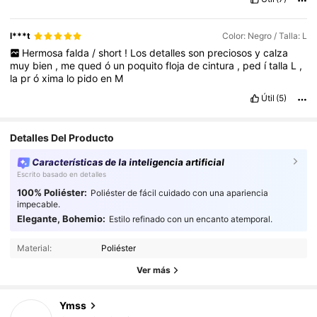
l***t
Color: Negro / Talla: L
Hermosa
falda
/
short
!
Los
detalles
son
preciosos
y
calza
muy
bien
,
me
qued
ó
un
poquito
floja
de
cintura
,
ped
í
talla
L
,
la
pr
ó
xima
lo
pido
en
M
Útil
(5)
Detalles Del Producto
Características de la inteligencia artificial
Escrito basado en detalles
100% Poliéster:
Poliéster de fácil cuidado con una apariencia
impecable.
2.1K Seguidores
4,77
Elegante, Bohemio:
Estilo refinado con un encanto atemporal.
Material:
Poliéster
2.1K Seguidores
4,77
Ver más
Ymss
2.1K Seguidores
4,77