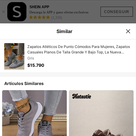
SHEIN APP
×
CONSEGUIR
Descarga la APP y gana ofertas exclusivas
(1,319)
Similar
Zapatos Atléticos De Punto Cómodos Para Mujeres, Zapatos
Casuales Planos De Talla Grande Y Bajo Top, La Nueva
Llegada De Otoño 2023
Gris
$15.790
Artículos Similares