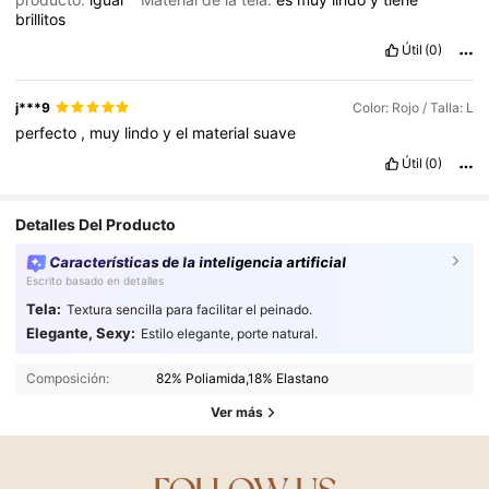
brillitos
Útil
(0)
j***9
Color: Rojo / Talla: L
perfecto
,
muy
lindo
y
el
material
suave
Útil
(0)
Detalles Del Producto
Características de la inteligencia artificial
Escrito basado en detalles
Tela:
Textura sencilla para facilitar el peinado.
Elegante, Sexy:
Estilo elegante, porte natural.
Composición:
82% Poliamida,18% Elastano
Ver más