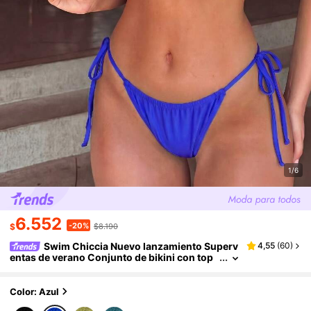
1/6
6.552
-20%
$
$8.190
Swim Chiccia Nuevo lanzamiento Superv
4,55
(
60
)
entas de verano Conjunto de bikini con top
de tirantes sin espalda de unicolor y shorts
de playa con lazos laterales, Estilo de playa de m
oda para mujer, Traje de baño minimalista
Color: Azul