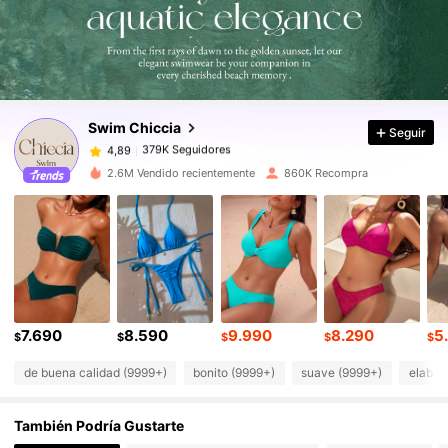
379K Seguidores
4,89
379K Seguidores
4,89
Swim Chiccia
Seguir
379K Seguidores
4,89
m***1
pagó
Hace 1 día
2.6M Vendido recientemente
860K Recompra
379K Seguidores
4,89
379K Seguidores
4,89
379K Seguidores
4,89
7.690
8.590
9.990
8.290
5
$
$
$
$
$
de buena calidad (9999+)
bonito (9999+)
suave (9999+)
elabor
379K Seguidores
4,89
También Podría Gustarte
379K Seguidores
4,89