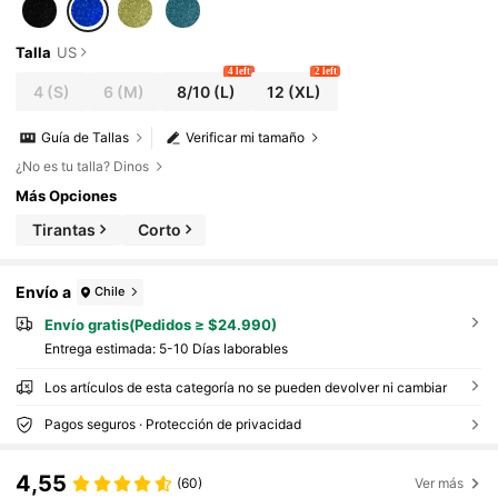
Talla
US
4 left
2 left
4
(S)
6
(M)
8/10
(L)
12
(XL)
Guía de Tallas
Verificar mi tamaño
¿No es tu talla? Dinos
Más Opciones
Tirantas
Corto
Envío a
Chile
Envío gratis(Pedidos ≥ $24.990)
Entrega estimada:
5-10 Días laborables
Los artículos de esta categoría no se pueden devolver ni cambiar
Pagos seguros · Protección de privacidad
4,55
(60)
Ver más