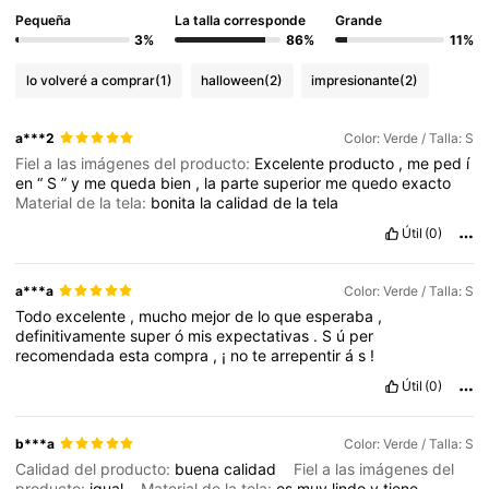
Pequeña
La talla corresponde
Grande
3%
86%
11%
lo volveré a comprar
(1)
halloween
(2)
impresionante
(2)
a***2
Color: Verde / Talla: S
Fiel a las imágenes del producto:
Excelente
producto
,
me
ped
í
en
“
S
”
y
me
queda
bien
,
la
parte
superior
me
quedo
exacto
Material de la tela:
bonita
la
calidad
de
la
tela
Útil
(0)
a***a
Color: Verde / Talla: S
Todo
excelente
,
mucho
mejor
de
lo
que
esperaba
,
definitivamente
super
ó
mis
expectativas
.
S
ú
per
recomendada
esta
compra
,
¡
no
te
arrepentir
á
s
!
Útil
(0)
b***a
Color: Verde / Talla: S
Calidad del producto:
buena
calidad
Fiel a las imágenes del
producto:
igual
Material de la tela:
es
muy
lindo
y
tiene