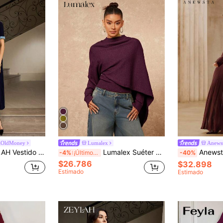
aOldMoney
Lumalex
Anews
 con cintura ceñida y fragancia de otoño/invierno
Lumalex Suéter de cuello alto, cintura ceñida y manga larga ajustado para mujer
Anewsta Vestido de manga 
-4%
¡Últimos 3 días
-40%
$26.786
$32.898
Estimado
Estimado