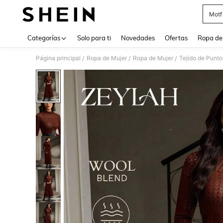
Motf 
Use up 
Categorías
Solo para ti
Novedades
Ofertas
Ropa de
Página principal
Ropa de Mujer
Ropa de Mujer
Tejido de Punto
/
/
/