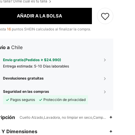
u talla? Dime cuál es tu talla
AÑADIR A LA BOLSA
asta
16
puntos SHEIN calculados al finalizar la compra.
ío a
Chile
Envío gratis(Pedidos ≥ $24.990)
Entrega estimada:
5-10 Días laborables
Devoluciones gratuitas
Seguridad en las compras
Pagos seguros
Protección de privacidad
ipción
Cuello Alzado,Lavadora, no limpiar en seco,Campana
4,83
2.2K
434K
s Y Dimensiones