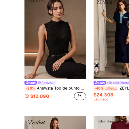
4
Anewsta
#RopaDeOficin
Anewsta Top de punto corto ajustado para mujer, estilo francés de verano, cuello alto, sin mangas, hombros descubiertos, con patchwork de malla calada
ZEYLAH Vestido largo
-20%
-40%
¡Últimos 3 días
$24.396
$12.090
Estimado