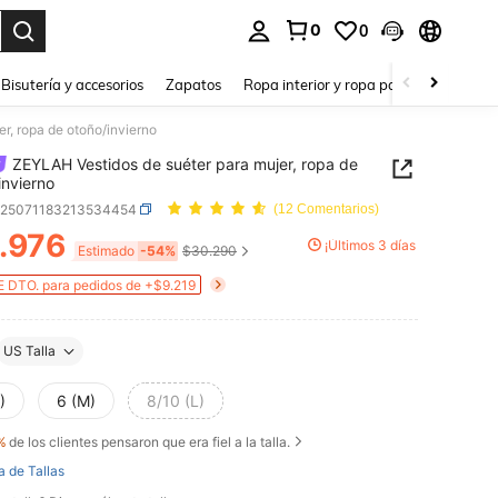
0
0
a. Press Enter to select.
Bisutería y accesorios
Zapatos
Ropa interior y ropa para dormir
Ho
r, ropa de otoño/invierno
ZEYLAH Vestidos de suéter para mujer, ropa de
invierno
z25071183213534454
(12 Comentarios)
.976
¡Últimos 3 días
ICE AND AVAILABILITY
Estimado
-54%
$30.290
 DTO. para pedidos de +$9.219
US Talla
)
6 (M)
8/10 (L)
%
de los clientes pensaron que era fiel a la talla.
a de Tallas