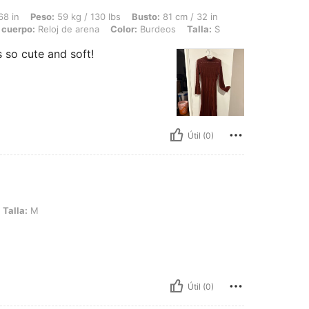
 59 kg / 130 lbs, Busto: 81 cm / 32 in, Cintura: 63 cm / 25 in, Caderas: 91 cm / 36
68 in
Peso:
59 kg / 130 lbs
Busto:
81 cm / 32 in
 cuerpo:
Reloj de arena
Color:
Burdeos
Talla:
S
s so cute and soft!
Útil (0)
Talla:
M
Útil (0)