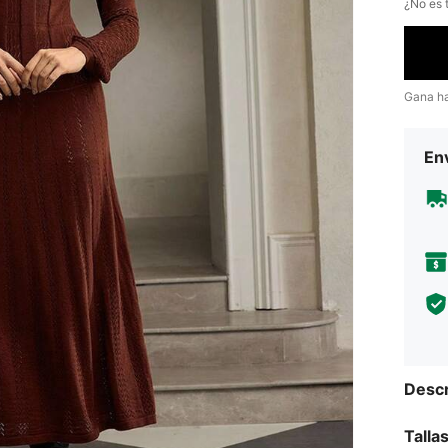
¿No es t
Gana h
Env
Descr
Talla