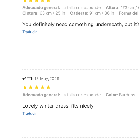
Adecuado general: La talla corresponde, Altura: 173 cm / 68 in, Peso:
Adecuado general:
La talla corresponde
Altura:
173 cm / 
Cintura:
63 cm / 25 in
Caderas:
91 cm / 36 in
Forma del
You definitely need something underneath, but it’
Traducir
e***h
18 May,2026
Adecuado general: La talla corresponde, Color: Burdeos, Talla: M
Adecuado general:
La talla corresponde
Color:
Burdeos
Lovely winter dress, fits nicely
Traducir