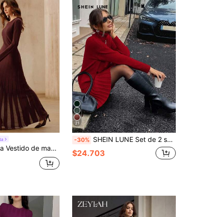
21
SHEIN LUNE Set de 2 suéteres de cuello alto de punto gris para mujer
ta
-30%
larga de organza transparente para mujer, diseño elegante
$24.703