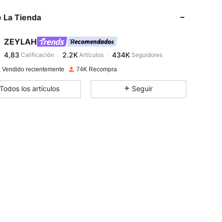
 La Tienda
4,83
2.2K
434K
ZEYLAH
4,83
2.2K
434K
Calificación
Artículos
Seguidores
n***m
pagó
Hace 1 día
 Vendido recientemente
74K Recompra
4,83
2.2K
434K
Todos los artículos
Seguir
4,83
2.2K
434K
4,83
2.2K
434K
4,83
2.2K
434K
4,83
2.2K
434K