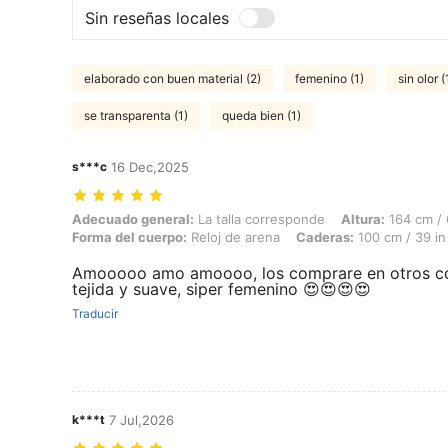
Sin reseñas locales
elaborado con buen material (2)
femenino (1)
sin olor (
se transparenta (1)
queda bien (1)
s***c
16 Dec,2025
Adecuado general: La talla corresponde, Altura: 164 cm / 65 in, Peso:
Adecuado general:
La talla corresponde
Altura:
164 cm / 
Forma del cuerpo:
Reloj de arena
Caderas:
100 cm / 39 in
Amooooo amo amoooo, los comprare en otros colore
tejida y suave, siper femenino 😍😍😍😍
Traducir
k***t
7 Jul,2026