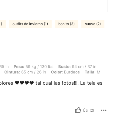
1)
outfits de invierno (1)
bonito (3)
suave (2)
 59 kg / 130 lbs, Busto: 94 cm / 37 in, Forma del cuerpo: Reloj de arena, Caderas:
65 in
Peso:
59 kg / 130 lbs
Busto:
94 cm / 37 in
Cintura:
65 cm / 26 in
Color:
Burdeos
Talla:
M
s ❤️❤️❤️❤️ tal cual las fotos!!!! La tela es
Útil (2)