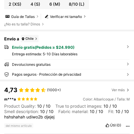
2
(XS)
4
(S)
6
(M)
8/10
(L)
Guía de Tallas
Verificar mi tamaño
¿No es tu talla? Dinos
Envío a
Chile
Envío gratis(Pedidos ≥ $24.990)
Entrega estimada:
5-10 Días laborables
Devoluciones gratuitas
Pagos seguros · Protección de privacidad
4,73
(1000+)
Ver más
m***a
Color: Albaricoque / Talla: M
Product Quality:
10
/
10
True to product images:
10
/
10
Smell description:
10
/
10
Fabric material:
10
/
10
Fit:
10
/
10
hshshahah
udiwo2b
djejej
Útil
(0)
del mismo artículo