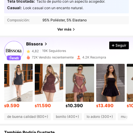
Tela tricotada:
Tacto de punto con un aspecto acogedor.
Casual:
Look casual con un encanto natural.
19K Seguidores
4,82
Composición:
95% Poliéster, 5% Elastano
Ver más
19K Seguidores
4,82
Blissora
Seguir
19K Seguidores
4,82
72K Vendido recientemente
4.2K Recompra
19K Seguidores
4,82
19K Seguidores
4,82
9.590
11.590
10.390
13.490
1
19K Seguidores
4,82
$
$
$
$
$
de buena calidad (600+)
bonito (400+)
lo adoro (300+)
muy co
19K Seguidores
4,82
También Podría Gustarte