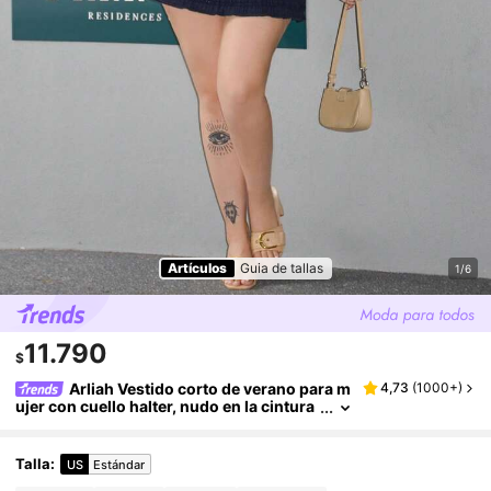
Artículos
Guia de tallas
1/6
11.790
$
Arliah Vestido corto de verano para m
4,73
(
1000+
)
ujer con cuello halter, nudo en la cintura
y volantes
Talla
:
US
Estándar