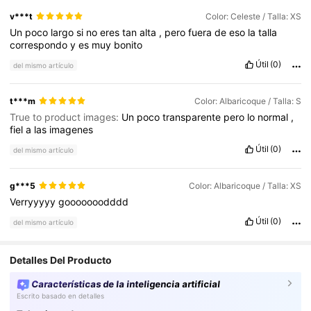
v***t
Color: Celeste / Talla: XS
Un
poco
largo
si
no
eres
tan
alta
,
pero
fuera
de
eso
la
talla
correspondo
y
es
muy
bonito
Útil
(0)
del mismo artículo
t***m
Color: Albaricoque / Talla: S
True to product images:
Un
poco
transparente
pero
lo
normal
,
fiel
a
las
imagenes
Útil
(0)
del mismo artículo
g***5
Color: Albaricoque / Talla: XS
Verryyyyy
gooooooodddd
Útil
(0)
del mismo artículo
Detalles Del Producto
Características de la inteligencia artificial
Escrito basado en detalles