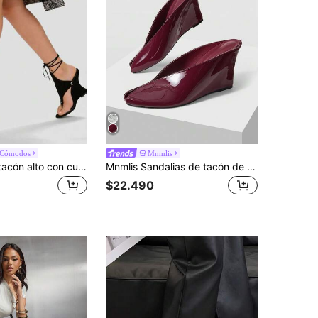
sCómodos
Mnmlis
Sandalias de tacón alto con cuña asimétrica, correa al tobillo y diseño calado, sandalias gladiadoras, primavera/verano 2026
Mnmlis Sandalias de tacón de cuña grueso y tacón alto con punta cuadrada pequeña, elegantes y de moda, con punta abierta para mujer
$22.490