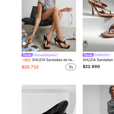
28
#TaconesElegantes
SHUZIA
SHUZIA Sandalias de tacón con puntera cuadrada y tira en el dedo, de gamuza sintética negra, elegantes y sexy para mujer, estilo glamoroso para vacaciones, primavera, verano y salir de noche
-15%
$22.990
$20.732