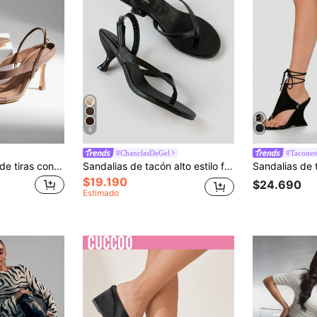
6
#ChanclasDeGel
#Tacone
SHUZIA Sandalias de tiras con tanga minimalistas y sexys para mujer
Sandalias de tacón alto estilo francés para mujeres, nuevas sandalias de verano de piel con punta abierta y tacón fino, sandalias de tira de tobillo con tacón de gatito
$19.190
$24.690
Estimado