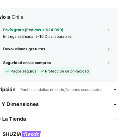
ío a
Chile
Envío gratis(Pedidos ≥ $24.990)
Entrega estimada:
5-10 Días laborables
Devoluciones gratuitas
Seguridad en las compras
Pagos seguros
Protección de privacidad
ipción
Pincho,sandalias de dedo,Tacones esculturales
4,90
6.8K
770K
s Y Dimensiones
 La Tienda
4,90
6.8K
770K
SHUZIA
4,90
6.8K
770K
Calificación
Artículos
Seguidores