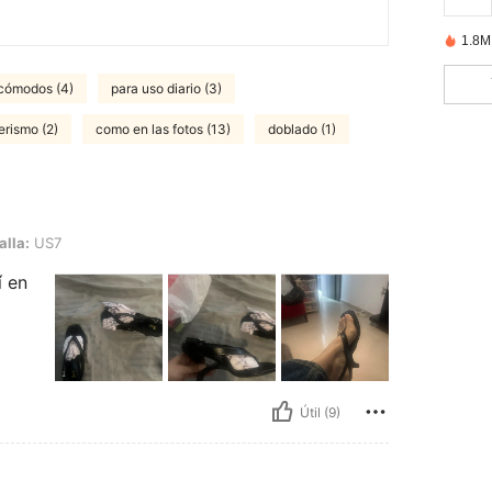
1.8M
 cómodos (4)
para uso diario (3)
erismo (2)
como en las fotos (13)
doblado (1)
alla:
US7
í en
Útil (9)