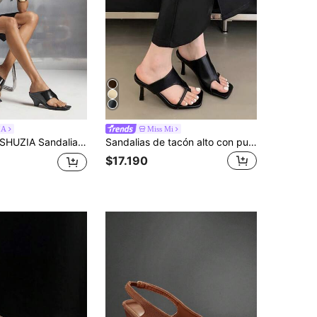
IA
Miss Mi
HUZIA Sandalias de tacón de aguja tipo chanclas minimalistas y de moda para mujer
Sandalias de tacón alto con punta cuadrada y slip-on para mujer, nuevas sandalias de verano con tira en el dedo y tacón fino para uso al aire libre
$17.190