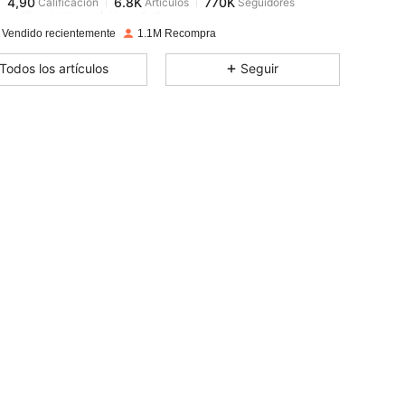
m***t
pagó
Hace 1 día
 Vendido recientemente
1.1M Recompra
4,90
6.8K
770K
Todos los artículos
Seguir
4,90
6.8K
770K
4,90
6.8K
770K
4,90
6.8K
770K
4,90
6.8K
770K
4,90
6.8K
770K
4,90
6.8K
770K