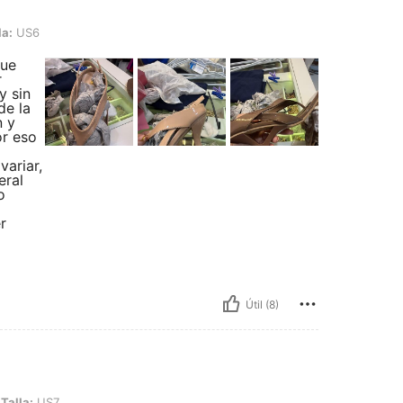
la:
US6
fue
r
y sin
de la
n y
or eso
variar,
eral
o
r
Útil (8)
Talla:
US7