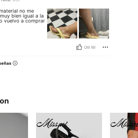
 material no me
muy bien igual a la
lo vuelvo a comprar
Útil (6)
señas
ron