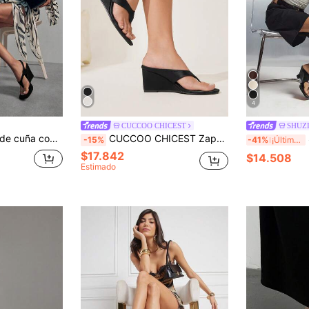
4
CUCCOO CHICEST
SHUZ
SHUZIA Sandalias de cuña con tiras en forma de chancla y punta cuadrada para mujer
CUCCOO CHICEST Zapatos de mujer (punta redonda, tacón de cuña, negro clásico) Sandalias de cuña de moda para mujer, simples y elegantes, cómodas para uso diario y desplazamientos
S
-15%
-41%
¡Últimos 3 días
$17.842
$14.508
Estimado