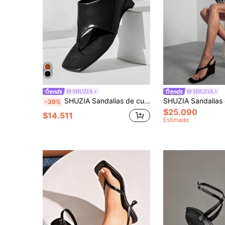
SHUZIA
SHUZIA
SHUZIA Sandalias de cuña con cierre deslizante casual y elegante para mujer
-39%
$25.090
$14.511
Estimado