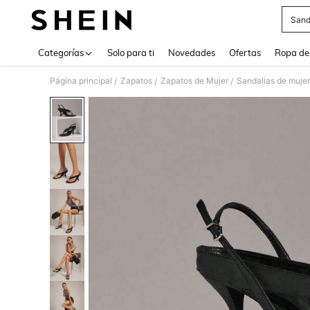
Sand
Use up 
Categorías
Solo para ti
Novedades
Ofertas
Ropa de
Página principal
Zapatos
Zapatos de Mujer
Sandalias de mujer
/
/
/