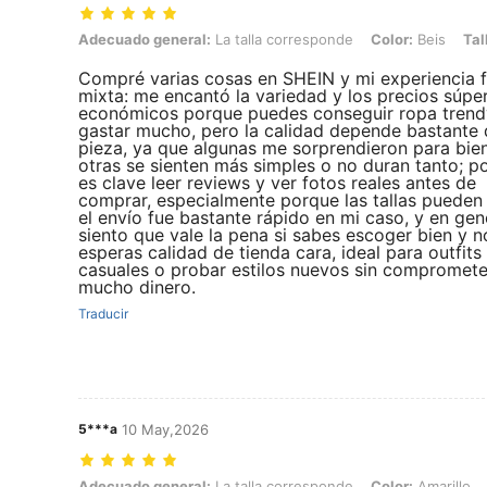
Adecuado general: La talla corresponde, Color: Beis, Talla: US6
Adecuado general:
La talla corresponde
Color:
Beis
Tal
Compré varias cosas en SHEIN y mi experiencia 
mixta: me encantó la variedad y los precios súpe
económicos porque puedes conseguir ropa trend
gastar mucho, pero la calidad depende bastante 
pieza, ya que algunas me sorprendieron para bie
otras se sienten más simples o no duran tanto; p
es clave leer reviews y ver fotos reales antes de
comprar, especialmente porque las tallas pueden 
el envío fue bastante rápido en mi caso, y en gen
siento que vale la pena si sabes escoger bien y n
esperas calidad de tienda cara, ideal para outfits
casuales o probar estilos nuevos sin compromete
mucho dinero.
Traducir
5***a
10 May,2026
Adecuado general: La talla corresponde, Color: Amarillo, Talla: US7
Adecuado general:
La talla corresponde
Color:
Amarillo