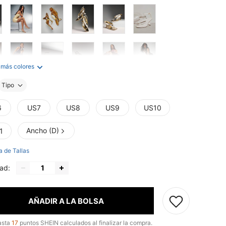
 más colores
Tipo
6
US7
US8
US9
US10
Ancho (D)
1
a de Tallas
ad:
AÑADIR A LA BOLSA
asta
17
puntos SHEIN calculados al finalizar la compra.