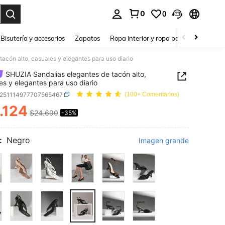
0
0
a. Press Enter to select.
Bisutería y accesorios
Zapatos
Ropa interior y ropa para dormir
Ho
acón alto, casuales y elegantes para uso diario
SHUZIA Sandalias elegantes de tacón alto,
es y elegantes para uso diario
x251114977707565467
(100+ Comentarios)
.124
$24.690
-35%
ICE AND AVAILABILITY
:
Negro
Imagen grande