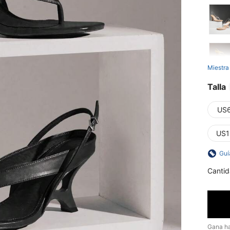
Miestra
Talla
US
US1
Guí
Cantid
Gana h