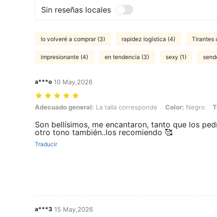
Sin reseñas locales
lo volveré a comprar (3)
rapidez logística (4)
Tirantes
impresionante (4)
en tendencia (3)
sexy (1)
send
a***o
10 May,2026
Adecuado general: La talla corresponde, Color: Negro, Talla: US7
Adecuado general:
La talla corresponde
Color:
Negro
T
Son bellísimos, me encantaron, tanto que los ped
otro tono también..los recomiendo 🥰
Traducir
a***3
15 May,2026