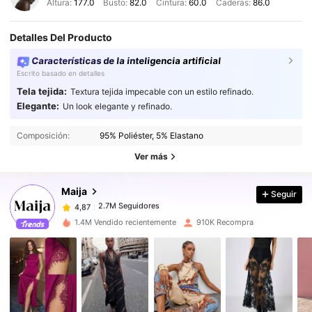
Altura:
177.0
Busto:
82.0
Cintura:
60.0
Caderas:
86.0
Detalles Del Producto
Características de la inteligencia artificial
Escrito basado en detalles
Tela tejida:
Textura tejida impecable con un estilo refinado.
Elegante:
Un look elegante y refinado.
2.7M Seguidores
4,87
Composición:
95% Poliéster, 5% Elastano
2.7M Seguidores
4,87
Ver más
Maija
Seguir
2.7M Seguidores
4,87
c***p
pagó
Hace 1 día
1.4M Vendido recientemente
910K Recompra
2.7M Seguidores
4,87
2.7M Seguidores
4,87