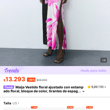
1/8
13.293
-30%
$
$18.990
Maija Vestido floral ajustado con estamp
5,00
(
16
)
ado floral, bloque de color, tirantes de espag
ueti y espalda descubierta, vestido floral par
a mujer
Talla
US
7 left
4 left
1 left