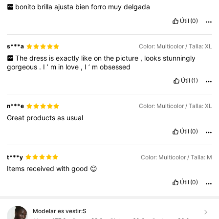
bonito
brilla
ajusta
bien
forro
muy
delgada
Útil
(0)
s***a
Color: Multicolor / Talla: XL
The
dress
is
exactly
like
on
the
picture
,
looks
stunningly
gorgeous
.
I
’
m
in
love
,
I
’
m
obsessed
Útil
(1)
n***e
Color: Multicolor / Talla: XL
Great
products
as
usual
Útil
(0)
t***y
Color: Multicolor / Talla: M
Items
received
with
good
😊
Útil
(0)
Modelar es vestir:
S