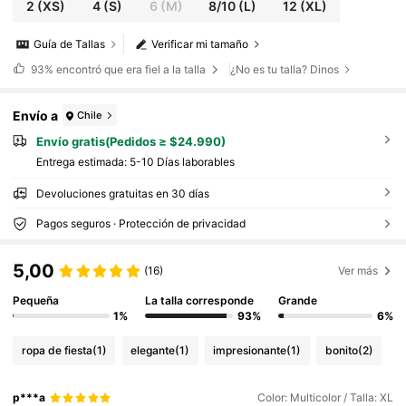
2
(XS)
4
(S)
6
(M)
8/10
(L)
12
(XL)
Guía de Tallas
Verificar mi tamaño
93%
encontró que era fiel a la talla
¿No es tu talla? Dinos
Envío a
Chile
Envío gratis(Pedidos ≥ $24.990)
Entrega estimada:
5-10 Días laborables
Devoluciones gratuitas en 30 días
Pagos seguros · Protección de privacidad
5,00
(16)
Ver más
Pequeña
La talla corresponde
Grande
1%
93%
6%
ropa de fiesta
(1)
elegante
(1)
impresionante
(1)
bonito
(2)
p***a
Color: Multicolor / Talla: XL