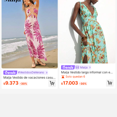
Maija
Maija Vestido largo informal con est
#VestidosDeVerano
ampado floral, para el verano
Solo quedan 6
Maija Vestido de vacaciones casual
largo con estampado de hojas rosa
17.003
9.373
$
-30%
$
-30%
das, cordones, y diseño calado, có
modo para playa y versatil y estiliza
dor