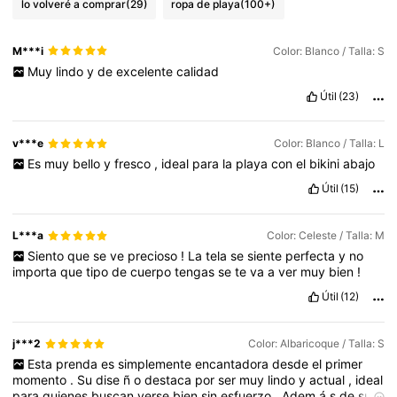
lo volveré a comprar
(29)
ropa de playa
(100+)
M***i
Color: Blanco / Talla: S
Muy
lindo
y
de
excelente
calidad
Útil
(23)
v***e
Color: Blanco / Talla: L
Es
muy
bello
y
fresco
,
ideal
para
la
playa
con
el
bikini
abajo
Útil
(15)
L***a
Color: Celeste / Talla: M
Siento
que
se
ve
precioso
!
La
tela
se
siente
perfecta
y
no
importa
que
tipo
de
cuerpo
tengas
se
te
va
a
ver
muy
bien
!
Útil
(12)
j***2
Color: Albaricoque / Talla: S
Esta
prenda
es
simplemente
encantadora
desde
el
primer
momento
.
Su
dise
ñ
o
destaca
por
ser
muy
lindo
y
actual
,
ideal
para
quienes
buscan
verse
bien
sin
esfuerzo
.
Adem
á
s
de
su