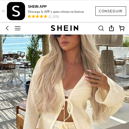
SHEIN APP
×
CONSEGUIR
Descarga la APP y gana ofertas exclusivas
(1,319)