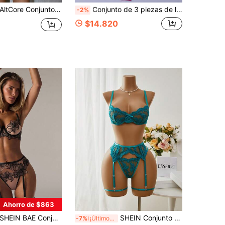
AltCore Conjunto de 4 sujetadores inalámbricos y sexys para mujer
Conjunto de 3 piezas de lencería sexy para mujer con sujetador y liguero de malla verde bordada y transparente
-2%
$14.820
Ahorro de $863
HEIN BAE Conjunto de 5 piezas de lencería sexy de malla transparente con bordado floral y detalles calados
SHEIN Conjunto de lencería de 5 piezas para mujer con sujetador con aros, malla bordada y diseño romántico
-7%
¡Últimos 3 días