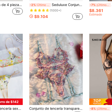
Lencería romántica de 4 piezas con sostén con aros bordado con flores y diseño liso y sexy
Seduluxe Conjunto de 3 piezas de lencería sexy de encaje con liguero y tanga para salir
-2%
Último día
-7%
¡Últimos 3 días
$8.361
(1000+)
Estimado
$9.104
rro de $142
rente con estampado floral para mujer
Conjunto de lencería transparente con bordado floral, lencería delicada y sexy con ribete de volantes para salir
S
-8%
¡Últimos 3 días