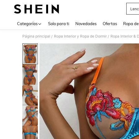
Lenc
Use up 
Categorías
Solo para ti
Novedades
Ofertas
Ropa de
Página principal
Ropa Interior y Ropa de Dormir
Ropa Interior & 
/
/