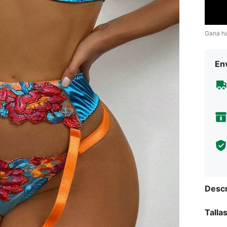
Gana h
Env
Descr
Talla