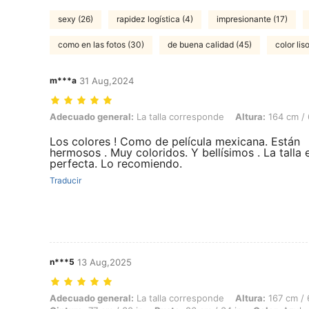
sexy (26)
rapidez logística (4)
impresionante (17)
como en las fotos (30)
de buena calidad (45)
color lis
m***a
31 Aug,2024
Adecuado general: La talla corresponde, Altura: 164 cm / 65 in, Busto
Adecuado general:
La talla corresponde
Altura:
164 cm / 
Los colores ! Como de película mexicana. Están
hermosos . Muy coloridos. Y bellísimos . La talla 
perfecta. Lo recomiendo.
Traducir
n***5
13 Aug,2025
Adecuado general: La talla corresponde, Altura: 167 cm / 66 in, Peso: 
Adecuado general:
La talla corresponde
Altura:
167 cm / 