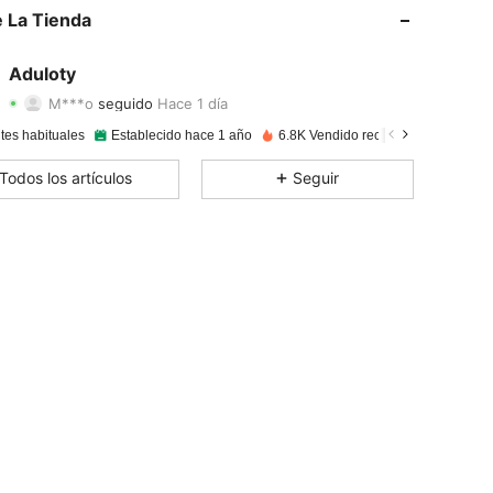
4,95
10
4.5K
 La Tienda
4,95
10
4.5K
Aduloty
M***o
seguido
Hace 1 día
4,95
10
4.5K
Calificación
Artículos
Seguidores
tes habituales
Establecido hace 1 año
6.8K Vendido recientemente
4,95
10
4.5K
Todos los artículos
Seguir
4,95
10
4.5K
4,95
10
4.5K
4,95
10
4.5K
4,95
10
4.5K
4,95
10
4.5K