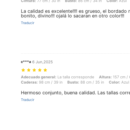
Cintura:
77 cm / 30 in
Busto:
86 cm / 34 in
Color:
Azul
La calidad es excelente!!!! es grueso, el bordado
bonito, divino!!! ojalá lo sacaran en otro color!!!
Traducir
c***a
6 Jun,2025
Adecuado general: La talla corresponde, Altura: 157 cm / 62 in, Peso: 
Adecuado general:
La talla corresponde
Altura:
157 cm / 
Caderas:
98 cm / 39 in
Busto:
88 cm / 35 in
Color:
Azul
Hermoso conjunto, buena calidad. Las tallas cor
Traducir