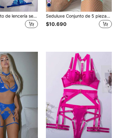
SHEIN Conjunto de lencería sexy de 3 piezas para mujer, color púrpura claro para salir
Seduluxe Conjunto de 5 piezas de falda de tul con parches de encaje y lencería sexy para salir en primavera y verano
$10.690