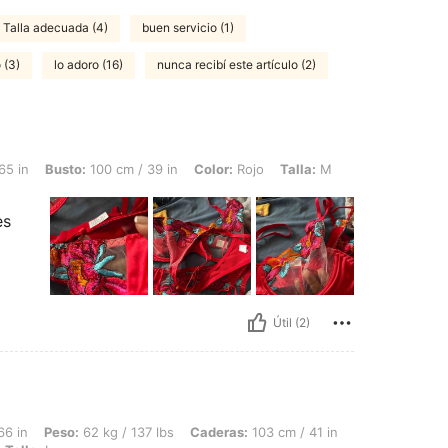
Talla adecuada (4)
buen servicio (1)
o (3)
lo adoro (16)
nunca recibí este artículo (2)
: 100 cm / 39 in, Color: Rojo, Talla: M
65 in
Busto:
100 cm / 39 in
Color:
Rojo
Talla:
M
es
Útil (2)
62 kg / 137 lbs, Caderas: 103 cm / 41 in, Cintura: 77 cm / 30 in, Busto: 86 cm / 34
66 in
Peso:
62 kg / 137 lbs
Caderas:
103 cm / 41 in