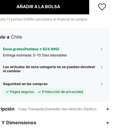
AÑADIR A LA BOLSA
asta
11
puntos SHEIN calculados al finalizar la compra.
ío a
Chile
Envío gratis(Pedidos ≥ $24.990)
Entrega estimada:
5-10 Días laborables
Los artículos de esta categoría no se pueden devolver
ni cambiar
Seguridad en las compras
Pagos seguros
Protección de privacidad
ipción
Copa Triangular,Sujetador tipo demi,No-Elástico
4,95
10
4.5K
s Y Dimensiones