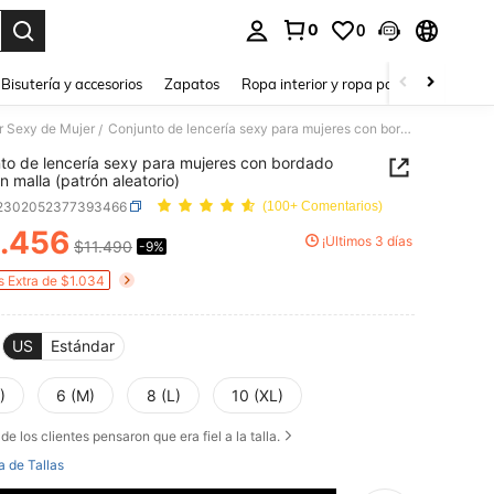
0
0
a. Press Enter to select.
Bisutería y accesorios
Zapatos
Ropa interior y ropa para dormir
Ho
r Sexy de Mujer
Conjunto de lencería sexy para mujeres con bordado floral en malla (patrón aleatorio)
/
to de lencería sexy para mujeres con bordado
en malla (patrón aleatorio)
i2302052377393466
(100+ Comentarios)
.456
¡Últimos 3 días
$11.490
-9%
ICE AND AVAILABILITY
s Extra de $1.034
US
Estándar
)
6 (M)
8 (L)
10 (XL)
de los clientes pensaron que era fiel a la talla.
a de Tallas