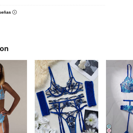
señas
ron