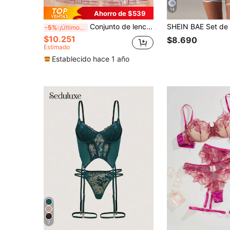
14
Ahorro de $539
Conjunto de lencería bordado con flores de 3 piezas (Sujetador + Tanga + Liguero) - Conjunto sexy, incluye sujetador con aros, bragas y liguero. Lencería de estilo floral romántico, que irradia encanto femenino, también es una opción ideal para lencería nupcial. Conjunto del Día de San Valentín/Conjunto de Halloween
-5%
¡Últimos 3 días
$10.251
$8.690
Estimado
Establecido hace 1 año
7