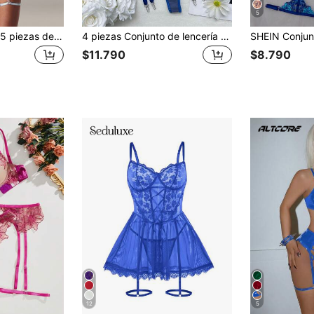
5
SHEIN BAE Set de 5 piezas de ropa interior sexy para mujer, estilo minimalista, apta para el verano
4 piezas Conjunto de lencería con bordado floral para mujer, sujetador con aros de encaje floral con liguero y tanga, ropa de dormir romántica y sexy
$11.790
$8.790
12
5