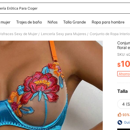
ería Erótica Para Coger
and down arrow keys to navigate search Búsqueda reciente and Busca y Encuentr
 mujer
Trajes de baño
Niños
Talla Grande
Ropa para hombre
Disfraces Sexy de Mujer
Lencería Sexy para Mujeres
Conjunto de Ropa Interio
/
/
Conjun
floral 
SKU: s
10
$
PR
Ahorro
Talla
4 (S
93%
Guí