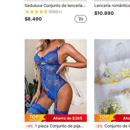
Seduluxe Conjunto de lencería de 4 piezas con corsé con aros y tanga con recortes de encaje floral
(1000+)
$10.890
$8.490
6
Ahorro de $285
Aho
1 pieza Conjunto de pijama sexy tipo muñeca para mujer con sujetador de encaje con lazo cruzado, medias colgantes, ropa interior y teddy calado
Conjunto de lencería sexy, cómoda y transpa
-4%
-2%