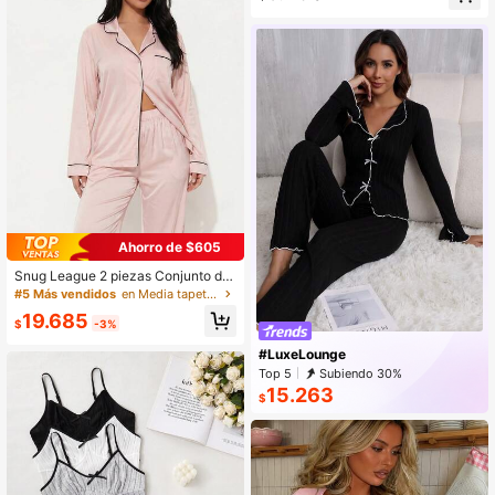
Ahorro de $605
Snug League 2 piezas Conjunto de
pijama de mujer con cuello entallad
#5 Más vendidos
en Media tapeta Ropa de estar por casa para mujer
o y manga larga - Ropa de dormir y
19.685
de estar en casa cómoda y casual
$
-3%
#LuxeLounge
Top 5
Subiendo 30%
15.263
$