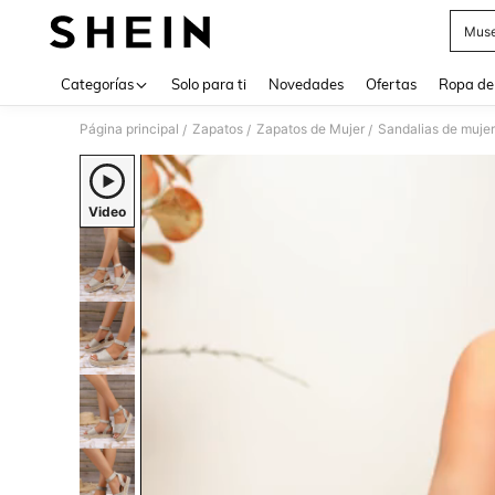
Muse
Use up 
Categorías
Solo para ti
Novedades
Ofertas
Ropa de
Página principal
Zapatos
Zapatos de Mujer
Sandalias de mujer
/
/
/
Video