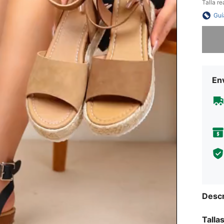
Talla re
Guí
Lo sent
Env
Descr
Talla