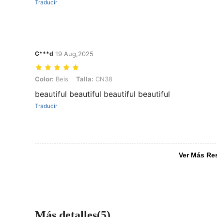
Traducir
C***d
19 Aug,2025
Color: Beis, Talla: CN38
Color:
Beis
Talla:
CN38
beautiful beautiful beautiful beautiful
Traducir
Ver Más Re
Más detalles(5)