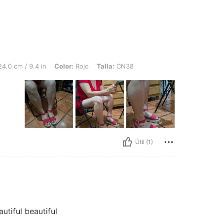
.4 in, Color: Rojo, Talla: CN38
4.0 cm / 9.4 in
Color:
Rojo
Talla:
CN38
Útil (1)
autiful beautiful