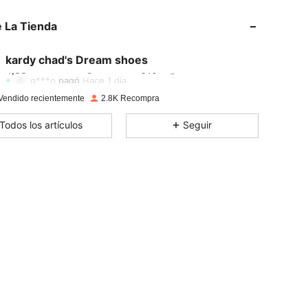
 La Tienda
4,88
9
610
kardy chad's Dream shoes
4,88
9
610
g***o
pagó
Hace 1 día
Vendido recientemente
2.8K Recompra
4,88
9
610
Todos los artículos
Seguir
4,88
9
610
4,88
9
610
4,88
9
610
4,88
9
610