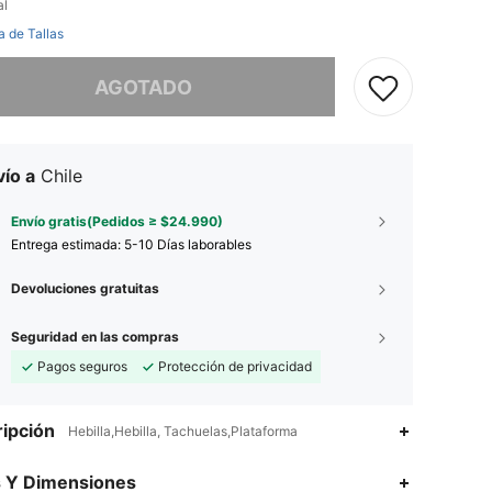
al
a de Tallas
imos, este producto está agotado.
AGOTADO
ío a
Chile
Envío gratis(Pedidos ≥ $24.990)
Entrega estimada:
5-10 Días laborables
Devoluciones gratuitas
Seguridad en las compras
Pagos seguros
Protección de privacidad
ipción
Hebilla,Hebilla, Tachuelas,Plataforma
4,88
9
610
s Y Dimensiones