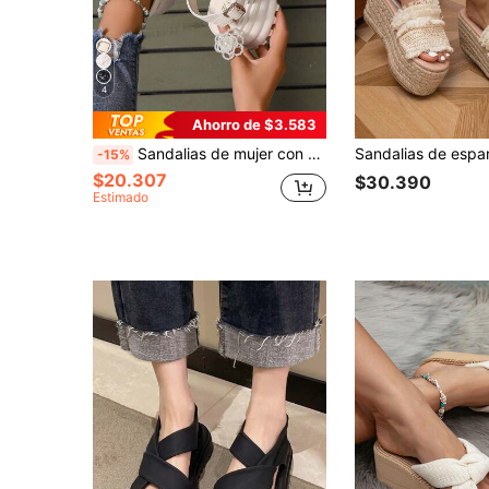
4
Ahorro de $3.583
Sandalias de mujer con diseño plisado y suela gruesa, sandalias de verano casuales con hebilla, sandalias cómodas de tacón grueso, sandalias de plataforma y cuña, sandalias casuales versátiles, zapatos para vacaciones en la playa, sandalias planas, zapatos de verano para mujer
-15%
$20.307
$30.390
Estimado