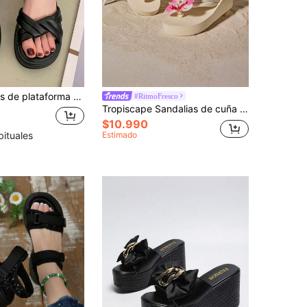
de primavera, de cuero PU, para exterior, de moda, versátiles, con tiras cruzadas, zapatos de verano
#RitmoFresco
Tropiscape Sandalias de cuña con suela gruesa de moda para mujer, chanclas de playa de verano con decoración floral, sandalias planas cómodas y antideslizantes de EVA de alta gama para uso en exteriores, vibraciones de vacaciones, relajación en la playa, regalos de otoño e invierno, estilo cottage core, atuendo de verano
$10.990
Estimado
bituales