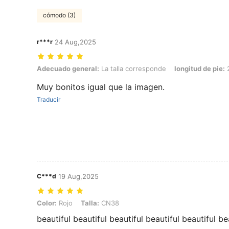
cómodo (3)
r***r
24 Aug,2025
Adecuado general: La talla corresponde, longitud de pie: 24.0 cm / 9
Adecuado general:
La talla corresponde
longitud de pie:
2
Muy bonitos igual que la imagen.
Traducir
C***d
19 Aug,2025
Color: Rojo, Talla: CN38
Color:
Rojo
Talla:
CN38
beautiful beautiful beautiful beautiful beautiful be