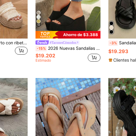
10
Ahorro de $3.388
Sandalias de esparto con ribete crudo para mujer, sandalias de cuña de paja para vacaciones y exteriores, atuendos de primavera y verano
Sandalias de plataforma con cuña para mujer, nuevas 
#TaconesCómodos
-3%
2026 Nuevas Sandalias de Plataforma de Cuña de Ante para Mujer, Punta Abierta, Sin Cordones, Suela Gruesa Alta, Zapatos Casuales de Verano para Caminar y Playa
-15%
$19.293
$19.202
Clientes ha
Estimado