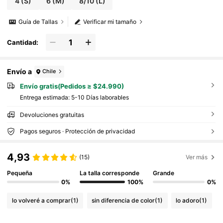
4
(S)
6
(M)
8/10
(L)
Guía de Tallas
Verificar mi tamaño
Cantidad:
Envío a
Chile
Envío gratis(Pedidos ≥ $24.990)
Entrega estimada:
5-10 Días laborables
Devoluciones gratuitas
Pagos seguros · Protección de privacidad
4,93
(15)
Ver más
Pequeña
La talla corresponde
Grande
0%
100%
0%
lo volveré a comprar
(1)
sin diferencia de color
(1)
lo adoro
(1)