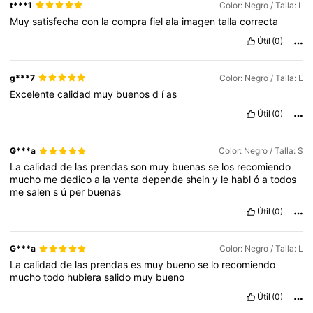
t***1
Color: Negro / Talla: L
Muy
satisfecha
con
la
compra
fiel
ala
imagen
talla
correcta
Útil
(0)
g***7
Color: Negro / Talla: L
Excelente
calidad
muy
buenos
d
í
as
Útil
(0)
G***a
Color: Negro / Talla: S
La
calidad
de
las
prendas
son
muy
buenas
se
los
recomiendo
mucho
me
dedico
a
la
venta
depende
shein
y
le
habl
ó
a
todos
me
salen
s
ú
per
buenas
Útil
(0)
G***a
Color: Negro / Talla: L
La
calidad
de
las
prendas
es
muy
bueno
se
lo
recomiendo
mucho
todo
hubiera
salido
muy
bueno
Útil
(0)