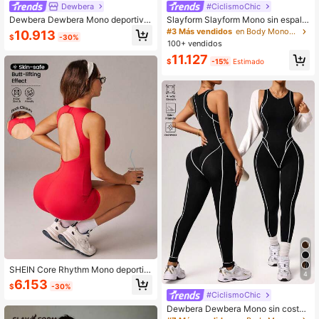
Dewbera
#CiclismoChic
Dewbera Dewbera Mono deportivo
Slayform Slayform Mono sin espald
sin costuras para mujer
a y sin mangas negro sin costuras p
#3 Más vendidos
en Body Monos y bodies deportivos para mujer
10.913
$
-30%
ara mujer
100+ vendidos
11.127
$
-15%
Estimado
SHEIN Core Rhythm Mono deportiv
4
o para mujer Core Rhythm, diseño d
6.153
$
-30%
e espalda hermoso con pantalones
#CiclismoChic
cortos, nuevo estilo de primavera y
Dewbera Dewbera Mono sin costur
verano, cuenta con botones en la e
as negro de activewear para mujer,