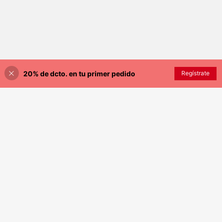
20% de dcto. en tu primer pedido
Regístrate
¡20% DE DESCUENTO!
AÑADIR A LA BOLSA