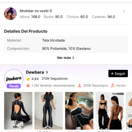
Modelar es vestir:
S
Altura:
168.0
Busto:
90.0
Cintura:
60.0
Caderas:
94.0
Detalles Del Producto
210K Seguidores
4,84
Material:
Tela tricotada
Composición:
90% Poliamida, 10% Elastano
210K Seguidores
4,84
Ver más
Dewbera
Seguir
210K Seguidores
4,84
s***2
pagó
Hace 1 día
1.2M Vendido recientemente
300K Recompra
Increment
210K Seguidores
4,84
210K Seguidores
4,84
210K Seguidores
4,84