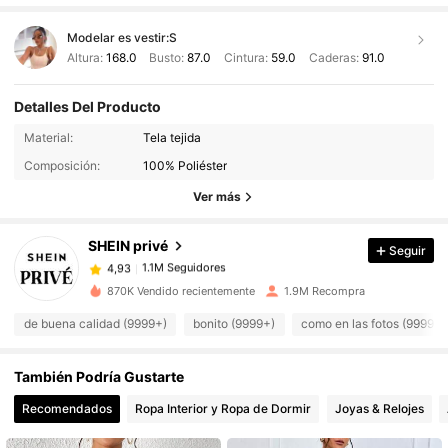
Modelar es vestir:
S
Altura:
168.0
Busto:
87.0
Cintura:
59.0
Caderas:
91.0
Detalles Del Producto
1.1M Seguidores
4,93
Material:
Tela tejida
Composición:
100% Poliéster
1.1M Seguidores
4,93
Ver más
SHEIN privé
Seguir
1.1M Seguidores
4,93
a***2
pagó
Hace 1 día
870K Vendido recientemente
1.9M Recompra
1.1M Seguidores
4,93
de buena calidad (9999+)
bonito (9999+)
como en las fotos (9999+)
También Podría Gustarte
1.1M Seguidores
4,93
Recomendados
Ropa Interior y Ropa de Dormir
Joyas & Relojes
1.1M Seguidores
4,93