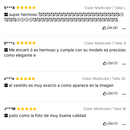
5***8
Color: Multicolor / Talla: L
super
hermoso
🥰🥰🥰🥰🥰🥰🥰🥰🥰🥰🥰🥰🥰🥰🥰🥰🥰🥰🥰🥰😙
🥰🥰🥰😙😙😙😙🥰🥰🥰🥰🥰🥰🥰🥰🥰🥰🥰🥰🥰🥰🥰🥰🥰🥰🥰🥰🥰
Útil
(4)
D***c
Color: Multicolor / Talla: S
Me
encant
ó
es
hermoso
y
cumple
con
su
modelo
es
precioso
como
elegante
e
Útil
(1)
s***e
Color: Multicolor / Talla: XL
el
vestido
es
muy
exacto
a
como
aparece
en
la
imagen
Útil
(1)
J***M
Color: Multicolor / Talla: M
justo
como
la
foto
de
muy
buena
calidad
Útil
(1)