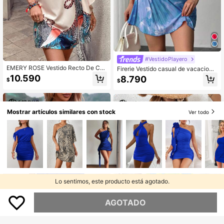
#VestidoPlayero
EMERY ROSE Vestido Recto De Cu
Firerie Vestido casual de vacacione
ello Asimétrico De Impresión De Pla
s con cuello asimétrico y estampad
10.590
8.790
$
$
ntas Para Mujer
o integral con pliegues para mujer
Mostrar artículos similares con stock
Ver todo
Lo sentimos, este producto está agotado.
AGOTADO