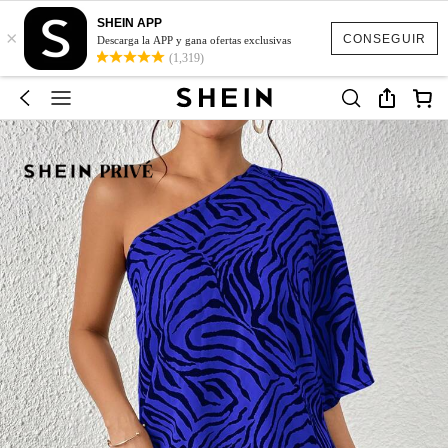
SHEIN APP
×
CONSEGUIR
Descarga la APP y gana ofertas exclusivas
(1,319)