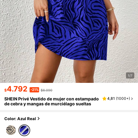
1/7
4.792
-21%
$
$6.090
SHEIN Privé Vestido de mujer con estampado
4,81
(
1000+
)
de cebra y mangas de murciélago sueltas
Color: Azul Real