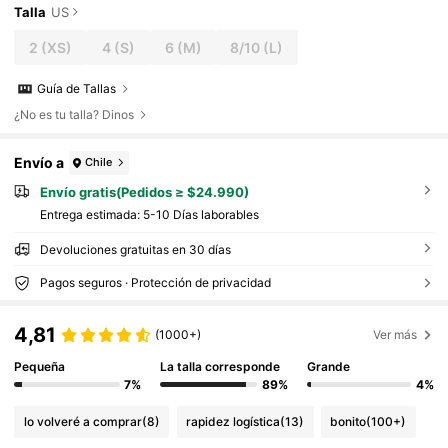
Talla
US
2
(XS)
4
(S)
6
(M)
8/10
(L)
Guía de Tallas
¿No es tu talla? Dinos
Envío a
Chile
Envío gratis(Pedidos ≥ $24.990)
Entrega estimada:
5-10 Días laborables
Devoluciones gratuitas en 30 días
Pagos seguros · Protección de privacidad
4,81
(1000+)
Ver más
Pequeña
La talla corresponde
Grande
7%
89%
4%
lo volveré a comprar
(8)
rapidez logística
(13)
bonito
(100+)