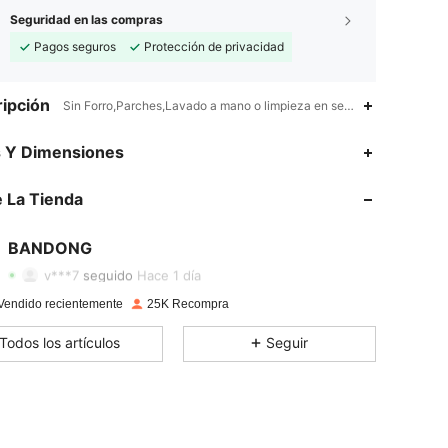
Seguridad en las compras
Pagos seguros
Protección de privacidad
ipción
Sin Forro,Parches,Lavado a mano o limpieza en seco profesional
s Y Dimensiones
4,87
54
2.3K
 La Tienda
4,87
54
2.3K
BANDONG
v***7
seguido
Hace 1 día
4,87
54
2.3K
Vendido recientemente
25K Recompra
Todos los artículos
Seguir
4,87
54
2.3K
4,87
54
2.3K