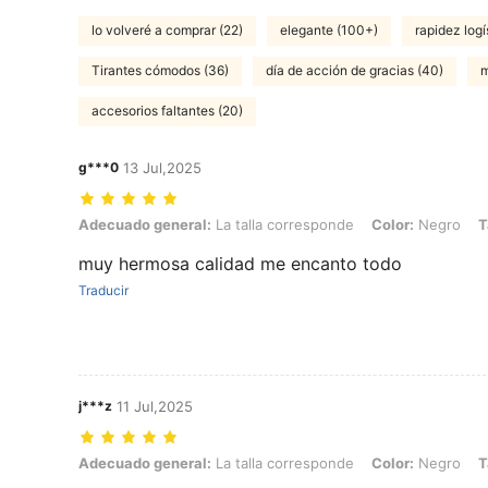
lo volveré a comprar (22)
elegante (100+)
rapidez logí
Tirantes cómodos (36)
día de acción de gracias (40)
m
accesorios faltantes (20)
g***0
13 Jul,2025
Adecuado general: La talla corresponde, Color: Negro, Talla: L
Adecuado general:
La talla corresponde
Color:
Negro
T
muy hermosa calidad me encanto todo
Traducir
j***z
11 Jul,2025
Adecuado general: La talla corresponde, Color: Negro, Talla: L
Adecuado general:
La talla corresponde
Color:
Negro
T