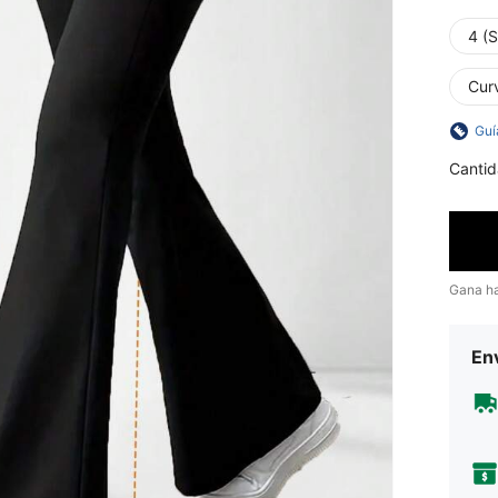
4 (S
Cur
Guí
Cantid
Gana h
Env