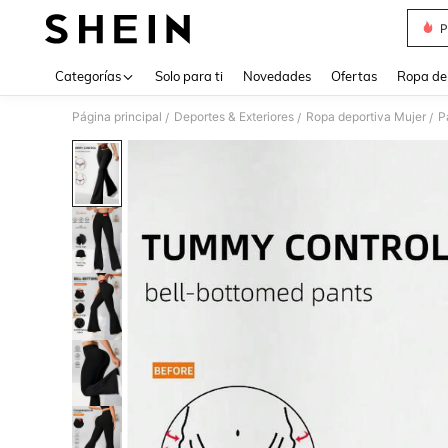
P
Use up 
Categorías
Solo para ti
Novedades
Ofertas
Ropa de
Página principal
Deportes & Exteriores
Ropa deportiva Mujer
P
/
/
/