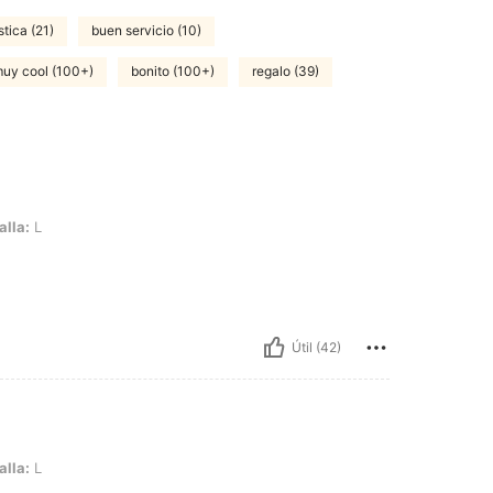
stica (21)
buen servicio (10)
uy cool (100+)
bonito (100+)
regalo (39)
alla:
L
Útil (42)
alla:
L