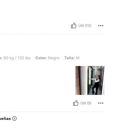
Útil (13)
 lbs, Color: Negro, Talla: M
o:
60 kg / 132 lbs
Color:
Negro
Talla:
M
Útil (5)
señas