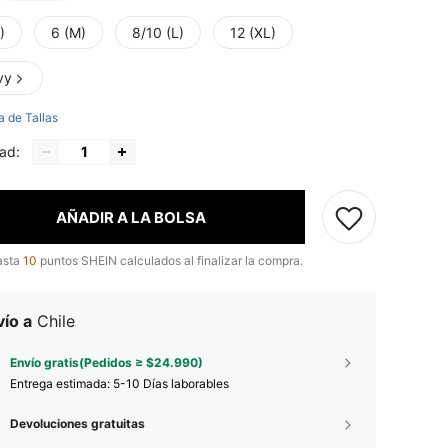
)
6 (M)
8/10 (L)
12 (XL)
vy
a de Tallas
ad:
AÑADIR A LA BOLSA
asta
10
puntos SHEIN calculados al finalizar la compra.
ío a
Chile
Envío gratis(Pedidos ≥ $24.990)
Entrega estimada:
5-10 Días laborables
Devoluciones gratuitas