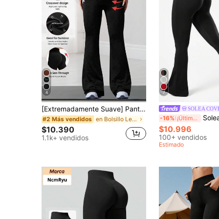
4
7
[Extremadamente Suave] Pantalones acampanados elásticos con diseño cruzado, pantalones minimalistas de cintura alta para ir al trabajo & yoga, leggings deportivos casuales y sexys, diseño de 1 pieza que realza los glúteos, ropa deportiva para mujer, tela de punto, elástico y cómodo, adecuado para uso diario y entrenamiento, color negro, primavera
SOLEA COV
Solea Cove Pantalones deportivos de ci
-16%
¡Últimos 3 días
en Bolsillo Leggings deportivos para mujer
#2 Más vendidos
$10.996
$10.390
100+ vendidos
1.1k+ vendidos
Estimado