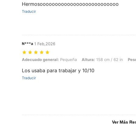
Hermosoooooooooooooooooooooooooo
Traducir
N***a
1 Feb,2026
Adecuado general: Pequeña, Altura: 158 cm / 62 in, Peso: 60 kg / 132
Adecuado general:
Pequeña
Altura:
158 cm / 62 in
Pes
Los usaba para trabajar y 10/10
Traducir
Ver Más Re