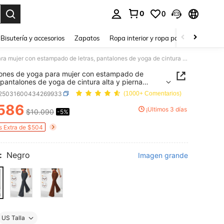
0
0
a. Press Enter to select.
Bisutería y accesorios
Zapatos
Ropa interior y ropa para dormir
Ho
Pantalones de yoga para mujer con estampado de letras, pantalones de yoga de cintura alta y pierna acampanada corta, pantalones de yoga de pierna ancha, pantalones cargo elásticos deportivos
ones de yoga para mujer con estampado de
, pantalones de yoga de cintura alta y pierna
nada corta, pantalones de yoga de pierna
t25031600434269933
(1000+ Comentarios)
 pantalones cargo elásticos deportivos
586
¡Últimos 3 días
$10.090
-5%
ICE AND AVAILABILITY
s Extra de $504
:
Negro
Imagen grande
US Talla