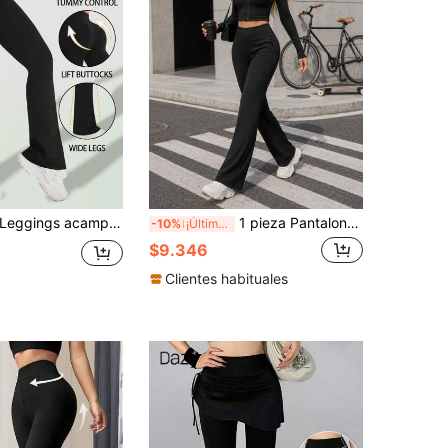
gings acampanados de cintura alta para mujer, leggings acampanados que levantan el trasero, pantalones de yoga acampanados y ajustados, leggings deportivos acampanados de un solo color, pantalones deportivos negros con control de abdomen, pantalones casuales ajustados, pantalones deportivos de primavera
1 pieza Pantalones de yoga acampanados de cintura alta con banda ancha para mujer con bolsillos laterales para teléfono, pantalones largos acampanados versátiles negros para deportes de todas las estaciones
-10%
¡Últimos 2 días
$9.346
Clientes habituales