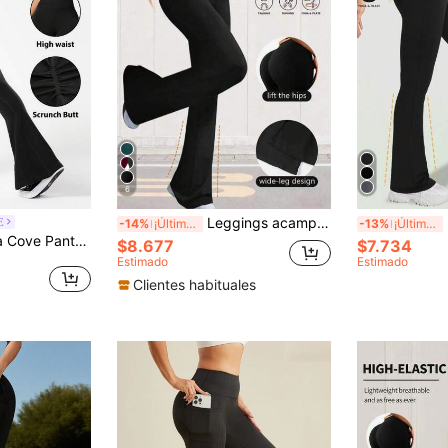
6
Leggings acampanados de cintura alta de unicolor, pantalones deportivos ajustados de yoga de alta elasticidad, ropa deportiva para mujer
Leg
E
-14%
¡Últimos 3 días
-13%
¡Últimos 3 días
ntura alta de unicolor, ajustados, transpirables, versátiles y acampanados sin costuras
$8.677
$7.734
Estimado
Estimado
Clientes habituales