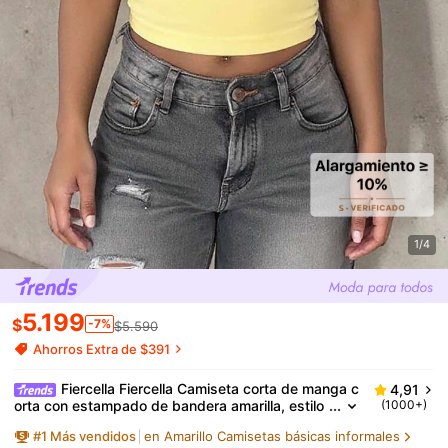
1/4
5.199
$
-7%
$5.590
Ahorros Extra de $391
Fiercella Fiercella Camiseta corta de manga c
4,91
orta con estampado de bandera amarilla, estilo
(1000+)
Y2K para mujeres
#
1
Más vendidos
en Amarillo Camisetas básicas informales