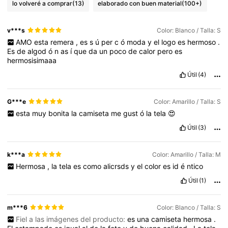
lo volveré a comprar
(13)
elaborado con buen material
(100+)
v***s
Color: Blanco / Talla: S
AMO
esta
remera
,
es
s
ú
per
c
ó
moda
y
el
logo
es
hermoso
.
Es
de
algod
ó
n
as
í
que
da
un
poco
de
calor
pero
es
hermosisimaaa
Útil
(4)
G***e
Color: Amarillo / Talla: S
esta
muy
bonita
la
camiseta
me
gust
ó
la
tela
😍
Útil
(3)
k***a
Color: Amarillo / Talla: M
Hermosa
,
la
tela
es
como
alicrsds
y
el
color
es
id
é
ntico
Útil
(1)
m***6
Color: Blanco / Talla: S
Fiel a las imágenes del producto:
es
una
camiseta
hermosa
.