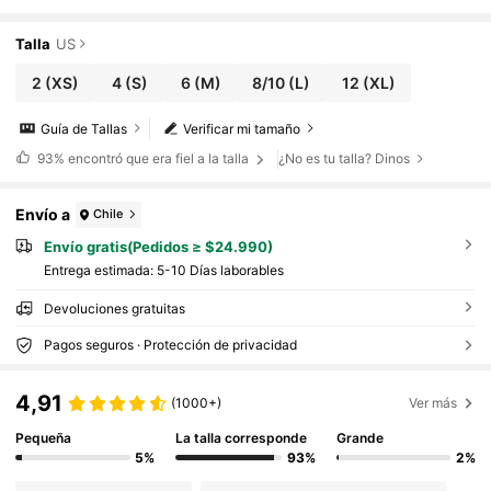
Talla
US
2
(XS)
4
(S)
6
(M)
8/10
(L)
12
(XL)
Guía de Tallas
Verificar mi tamaño
93%
encontró que era fiel a la talla
¿No es tu talla? Dinos
Envío a
Chile
Envío gratis(Pedidos ≥ $24.990)
Entrega estimada:
5-10 Días laborables
Devoluciones gratuitas
Pagos seguros · Protección de privacidad
4,91
(1000+)
Ver más
Pequeña
La talla corresponde
Grande
5%
93%
2%