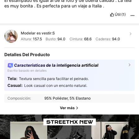
El
estampado
es
igual
al
de
la
foto
y
de
buena
calidad
.
La
tela
es
muy
bonita
.
Es
perfecta
para
un
viaje
a
Italia
.
Útil
(1)
Modelar es vestir:
S
Altura:
157.5
Busto:
94.0
Cintura:
68.6
Caderas:
94.0
Detalles Del Producto
Características de la inteligencia artificial
Escrito basado en detalles
Tela:
Textura sencilla para facilitar el peinado.
Casual:
Look casual con un encanto natural.
Composición:
95% Poliéster, 5% Elastano
Ver más