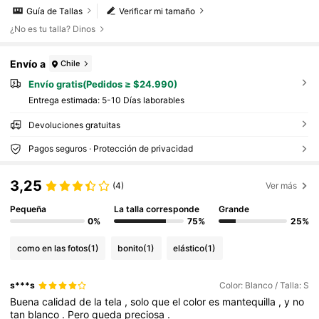
Guía de Tallas
Verificar mi tamaño
¿No es tu talla? Dinos
Envío a
Chile
Envío gratis(Pedidos ≥ $24.990)
Entrega estimada:
5-10 Días laborables
Devoluciones gratuitas
Pagos seguros · Protección de privacidad
3,25
(4)
Ver más
Pequeña
La talla corresponde
Grande
0%
75%
25%
como en las fotos
(1)
bonito
(1)
elástico
(1)
s***s
Color: Blanco / Talla: S
Buena
calidad
de
la
tela
,
solo
que
el
color
es
mantequilla
,
y
no
tan
blanco
.
Pero
queda
preciosa
.