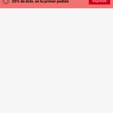
20% de dcto. en tu primer pedido
AÑADIR A LA BOLSA
Regístrate
¡8% DE DESCUENTO!