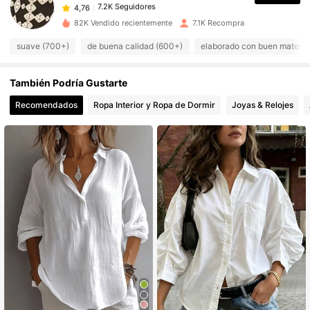
p***z
pagó
Hace 1 día
82K Vendido recientemente
7.1K Recompra
7.2K Seguidores
4,76
suave (700+)
de buena calidad (600+)
elaborado con buen materia
También Podría Gustarte
7.2K Seguidores
4,76
Recomendados
Ropa Interior y Ropa de Dormir
Joyas & Relojes
7.2K Seguidores
4,76
7.2K Seguidores
4,76
7.2K Seguidores
4,76
7.2K Seguidores
4,76
7.2K Seguidores
4,76