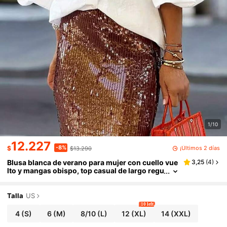
1/10
12.227
-8%
¡Últimos 2 días
$
$13.290
Blusa blanca de verano para mujer con cuello vue
3,25
(
4
)
lto y mangas obispo, top casual de largo regu
lar para oficina, trabajo, desplazamientos y s
alidas
Talla
US
10 left
4
(S)
6
(M)
8/10
(L)
12
(XL)
14
(XXL)