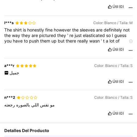
Útil
(0)
l***s
Color: Blanco / Talla: M
The
shirt
is
honestly
fine
however
the
sleeves
are
definitely
not
the
way
they
are
pictured
they
'
re
just
elasticated
so
I
guess
you
have
to
push
them
up
but
there
really
wasn
'
t
a
lot
of
length
to
do
that
.
I
usually
wear
a
12
/
14
and
according
to
the
Útil
(0)
measurements
I
should
have
gotten
a
medium
however
I
should
have
went
up
to
the
large
maybe
because
there
was
some
gaping
at
the
buttons
a***r
Color: Blanco / Talla: S
جميل
Útil
(0)
n***2
Color: Blanco / Talla: S
مو
نفس
اللي
بالصوره
رجعته
Útil
(0)
Detalles Del Producto