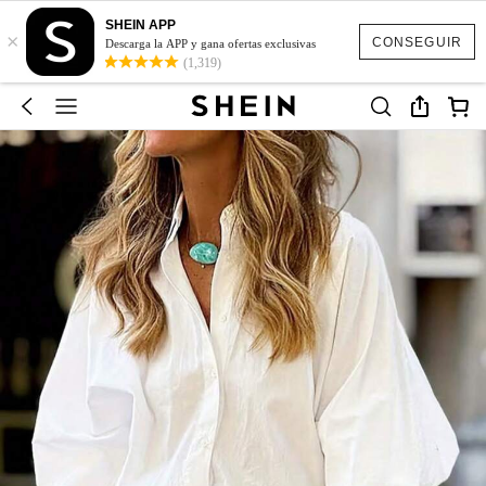
SHEIN APP
×
CONSEGUIR
Descarga la APP y gana ofertas exclusivas
(1,319)