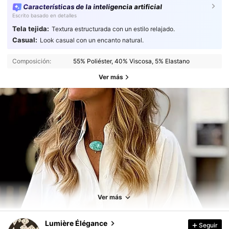
Características de la inteligencia artificial
Escrito basado en detalles
Tela tejida:
Textura estructurada con un estilo relajado.
Casual:
Look casual con un encanto natural.
Composición:
55% Poliéster, 40% Viscosa, 5% Elastano
Ver más
7.2K Seguidores
4,76
7.2K Seguidores
4,76
Ver más
Lumière Élégance
Seguir
7.2K Seguidores
4,76