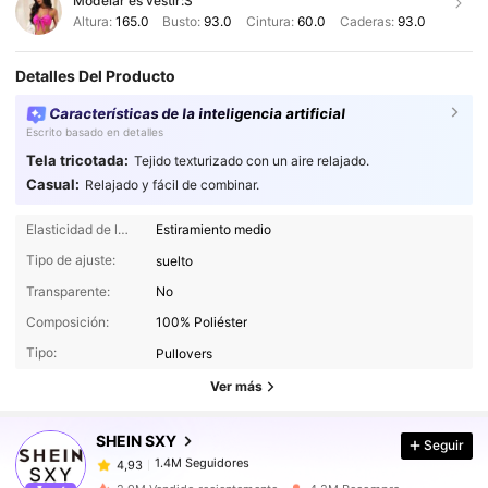
Modelar es vestir:
S
Altura:
165.0
Busto:
93.0
Cintura:
60.0
Caderas:
93.0
Detalles Del Producto
Características de la inteligencia artificial
Escrito basado en detalles
Tela tricotada:
Tejido texturizado con un aire relajado.
Casual:
Relajado y fácil de combinar.
Elasticidad de la tela:
Estiramiento medio
Tipo de ajuste:
suelto
Transparente:
No
1.4M Seguidores
4,93
Composición:
100% Poliéster
Tipo:
Pullovers
1.4M Seguidores
4,93
Ver más
SHEIN SXY
Seguir
1.4M Seguidores
4,93
m***5
pagó
Hace 1 día