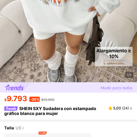
1/7
9.793
-30%
$
$13.990
SHEIN SXY Sudadera con estampado
5,00
(
24
)
gráfico blanco para mujer
Talla
US
1 left