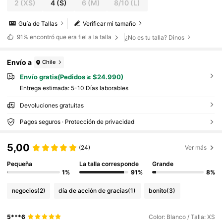
2
(XS)
4
(S)
6
(M)
8/10
(L)
Guía de Tallas
Verificar mi tamaño
91%
encontró que era fiel a la talla
¿No es tu talla? Dinos
Envío a
Chile
Envío gratis(Pedidos ≥ $24.990)
Entrega estimada:
5-10 Días laborables
Devoluciones gratuitas
Pagos seguros · Protección de privacidad
5,00
(24)
Ver más
Pequeña
La talla corresponde
Grande
1%
91%
8%
negocios
(2)
día de acción de gracias
(1)
bonito
(3)
5***6
Color: Blanco / Talla: XS