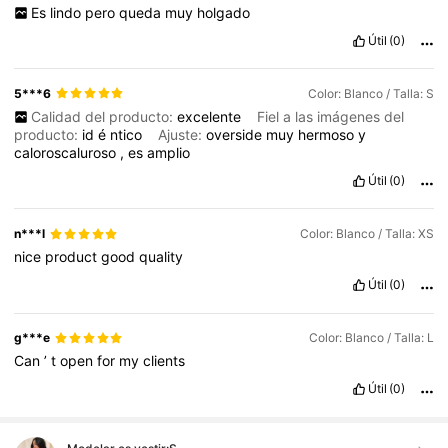
Es
lindo
pero
queda
muy
holgado
Útil
(0)
5***6
Color: Blanco / Talla: S
Calidad del producto:
excelente
Fiel a las imágenes del
producto:
id
é
ntico
Ajuste:
overside
muy
hermoso
y
caloroscaluroso
,
es
amplio
Útil
(0)
n***l
Color: Blanco / Talla: XS
nice
product
good
quality
Útil
(0)
g***e
Color: Blanco / Talla: L
Can
’
t
open
for
my
clients
Útil
(0)