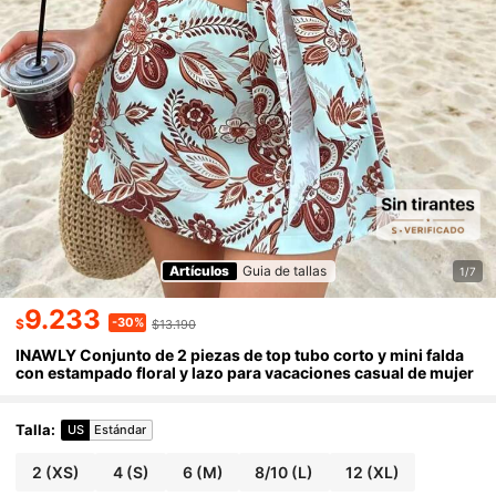
Artículos
Guia de tallas
1/7
9.233
-30%
$
$13.190
INAWLY Conjunto de 2 piezas de top tubo corto y mini falda
con estampado floral y lazo para vacaciones casual de mujer
Talla
:
US
Estándar
2
(XS)
4
(S)
6
(M)
8/10
(L)
12
(XL)