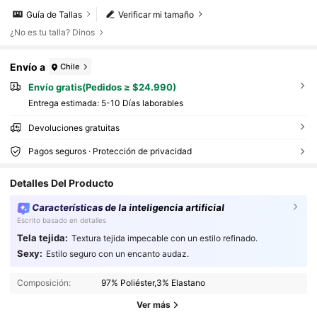
Guía de Tallas
Verificar mi tamaño
¿No es tu talla? Dinos
Envío a
Chile
Envío gratis(Pedidos ≥ $24.990)
Entrega estimada:
5-10 Días laborables
Devoluciones gratuitas
Pagos seguros · Protección de privacidad
Detalles Del Producto
Características de la inteligencia artificial
Escrito basado en detalles
1.1M Seguidores
4,87
Tela tejida:
Textura tejida impecable con un estilo refinado.
Sexy:
Estilo seguro con un encanto audaz.
Composición:
97% Poliéster,3% Elastano
1.1M Seguidores
4,87
Ver más