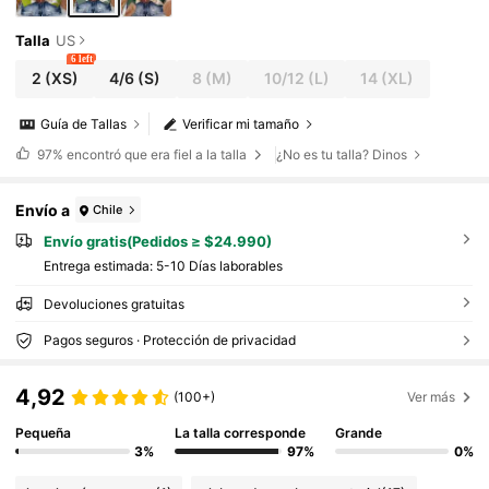
Talla
US
6 left
2
(XS)
4/6
(S)
8
(M)
10/12
(L)
14
(XL)
Guía de Tallas
Verificar mi tamaño
97%
encontró que era fiel a la talla
¿No es tu talla? Dinos
Envío a
Chile
Envío gratis(Pedidos ≥ $24.990)
Entrega estimada:
5-10 Días laborables
Devoluciones gratuitas
Pagos seguros · Protección de privacidad
4,92
(100+)
Ver más
Pequeña
La talla corresponde
Grande
3%
97%
0%