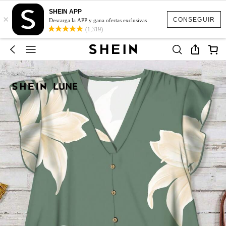
SHEIN APP
×
CONSEGUIR
Descarga la APP y gana ofertas exclusivas
(1,319)