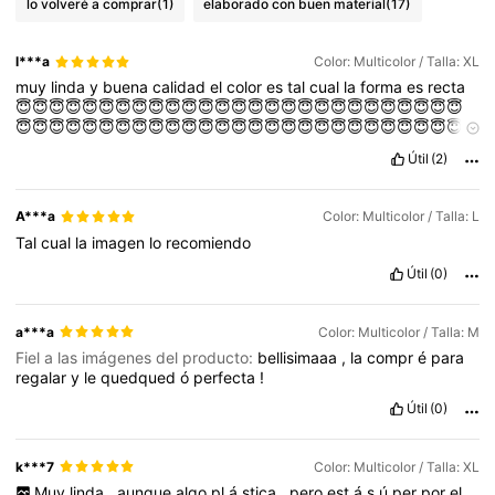
lo volveré a comprar
(1)
elaborado con buen material
(17)
l***a
Color: Multicolor / Talla: XL
muy
linda
y
buena
calidad
el
color
es
tal
cual
la
forma
es
recta
😇😇😇😇😇😇😇😇😇😇😇😇😇😇😇😇😇😇😇😇😇😇😇😇😇😇😇
😇😇😇😇😇😇😇😇😇😇😇😇😇😇😇😇😇😇😇😇😇😇😇😇😇😇😇
😇😇😇😇😇😇😇😇😇😇😇😇😇😇😇😇😇😇😇😇😇
Útil
(2)
A***a
Color: Multicolor / Talla: L
Tal
cual
la
imagen
lo
recomiendo
Útil
(0)
a***a
Color: Multicolor / Talla: M
Fiel a las imágenes del producto:
bellisimaaa
,
la
compr
é
para
regalar
y
le
quedqued
ó
perfecta
!
Útil
(0)
k***7
Color: Multicolor / Talla: XL
Muy
linda
,
aunque
algo
pl
á
stica
,
pero
est
á
s
ú
per
por
el