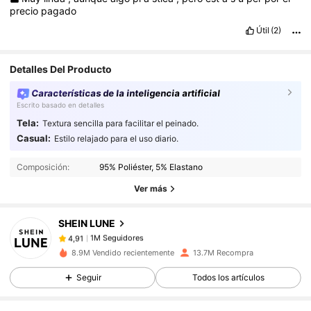
precio
pagado
Útil
(2)
Detalles Del Producto
Características de la inteligencia artificial
Escrito basado en detalles
Tela:
Textura sencilla para facilitar el peinado.
1M Seguidores
4,91
Casual:
Estilo relajado para el uso diario.
Composición:
95% Poliéster, 5% Elastano
1M Seguidores
4,91
Ver más
SHEIN LUNE
1M Seguidores
4,91
o***a
pagó
Hace 1 día
8.9M Vendido recientemente
13.7M Recompra
1M Seguidores
4,91
Seguir
Todos los artículos