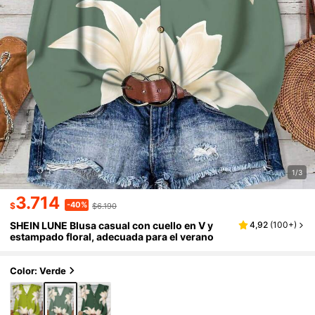
1/3
3.714
-40%
$
$6.190
SHEIN LUNE Blusa casual con cuello en V y
4,92
(
100+
)
estampado floral, adecuada para el verano
Color: Verde