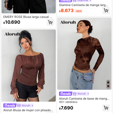
Glamine
Glamine Camiseta de manga larga
ajustada con cuello en V y pliegues
8.673
$
-30%
sexy para mujer
EMERY ROSE Blusa larga casual y
elegante de unicolor con cuello en
10.690
$
V y pliegues, adecuada para el trab
ajo, citas, hogar, fiestas y uso diario
en otoño
Aloruh
Aloruh Camiseta de base de manga
larga con cuello redondo y estampa
60+ vendidos
Aloruh
do floral elegante, versátil para otoñ
7.690
$
o/invierno para mujer
Aloruh Blusa de mujer con plisado d