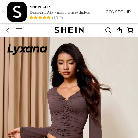
SHEIN APP
×
CONSEGUIR
Descarga la APP y gana ofertas exclusivas
(1,319)