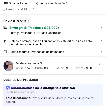
Guía de Tallas
Verificar mi tamaño
¿No es tu talla? Dinos
Envío a
Chile
Envío gratis(Pedidos ≥ $24.990)
Entrega estimada:
5-10 Días laborables
Debido a promociones o liquidaciones, este artículo no es apto
para devolución ni cambio.
Pagos seguros · Protección de privacidad
Modelar es vestir:
S
Altura:
174.0
Busto:
83.0
Cintura:
59.0
Caderas:
96.0
Detalles Del Producto
Características de la inteligencia artificial
Escrito basado en detalles
Tela tricotada:
Suave textura de tejido de punto con un encanto
48K Seguidores
4,90
natural.