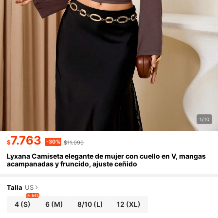
1/10
7.763
-30%
$
$11.090
Lyxana Camiseta elegante de mujer con cuello en V, mangas
acampanadas y fruncido, ajuste ceñido
Talla
US
6 left
4
(S)
6
(M)
8/10
(L)
12
(XL)