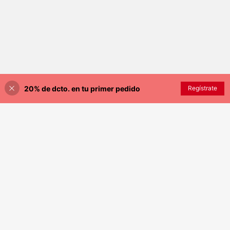
20% de dcto. en tu primer pedido
Regístrate
¡30% DE DESCUENTO!
AÑADIR A LA BOLSA